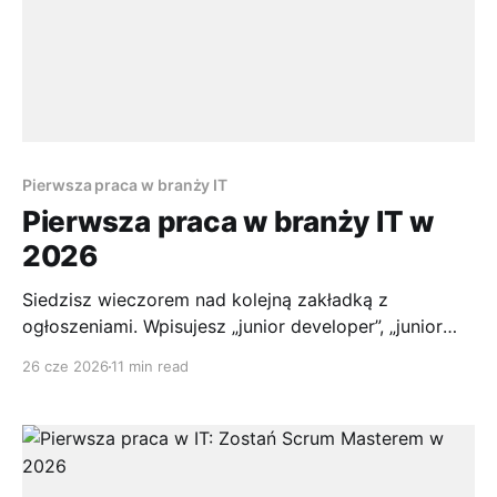
Pierwsza praca w branży IT
Pierwsza praca w branży IT w
2026
Siedzisz wieczorem nad kolejną zakładką z
ogłoszeniami. Wpisujesz „junior developer”, „junior
python”, „pierwsza praca IT”, odświeżasz LinkedIn,
26 cze 2026
11 min read
justjoin.it, strony firm i po godzinie masz wrażenie,
że rynek jest jednocześnie pełny ofert i kompletnie
zamknięty. Wymagania brzmią jak dla osoby po kilku
latach pracy, a nie dla kogoś, kto dopiero