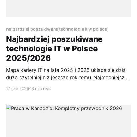
najbardziej poszukiwane technologie it w polsce
Najbardziej poszukiwane
technologie IT w Polsce
2025/2026
Mapa kariery IT na lata 2025 i 2026 układa się dziś
dużo czytelniej niż jeszcze rok temu. Najmocniejszy
sygnał jest prosty. Liczba ogłoszeń IT w Polsce
17 cze 2026
13 min read
wzrosła o 68% r/r do 24,5 tys., a najszybciej rośnie
popyt na Security, Data & BI oraz AI. Jeśli pytasz,
jakie są