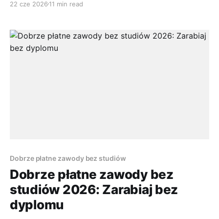
22 cze 2026
11 min read
sensownego. Problem pojawia się sekundę później.
Całe ogłoszenie jest po angielsku, formularz
aplikacyjny też, a Ty nagle nie myślisz już o swoich
kompetencjach, tylko o tym, czy lepiej
Dobrze płatne zawody bez studiów
Dobrze płatne zawody bez
studiów 2026: Zarabiaj bez
dyplomu