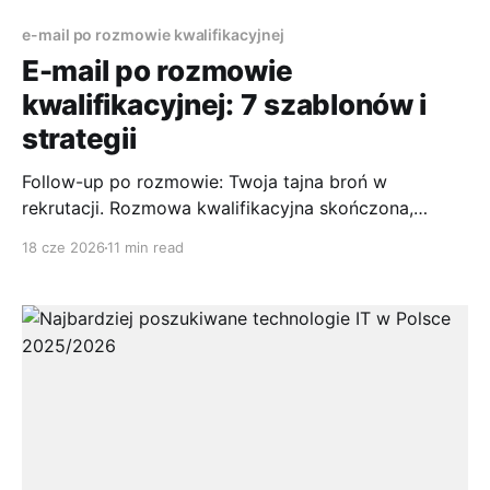
e-mail po rozmowie kwalifikacyjnej
E-mail po rozmowie
kwalifikacyjnej: 7 szablonów i
strategii
Follow-up po rozmowie: Twoja tajna broń w
rekrutacji. Rozmowa kwalifikacyjna skończona,
emocje opadły, a Ty zastanawiasz się, czy po prostu
18 cze 2026
11 min read
czekać. Właśnie wtedy wielu kandydatów traci
przewagę. Dobrze napisany e-mail po rozmowie
kwalifikacyjnej pomaga domknąć spotkanie,
odświeżyć najważniejsze wątki i pokazać, że umiesz
działać profesjonalnie także po wyjściu