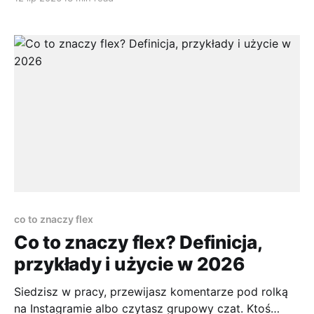
„wszyscy siedzą spokojnie na swoich miejscach”
według danych o mobilności zawodowej na 2025
rok. To zmienia sposób myślenia o karierze.
Mobilność zawodowa nie oznacza
co to znaczy flex
Co to znaczy flex? Definicja,
przykłady i użycie w 2026
Siedzisz w pracy, przewijasz komentarze pod rolką
na Instagramie albo czytasz grupowy czat. Ktoś