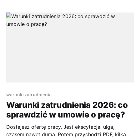
entuzjazm często miesza się z napięciem, bo
dokument wygląda poważnie, język bywa sztywny, a
Ty chcesz po prostu wiedzieć, czy wszystko
warunki zatrudnienia
Warunki zatrudnienia 2026: co
sprawdzić w umowie o pracę?
Dostajesz ofertę pracy. Jest ekscytacja, ulga,
czasem nawet duma. Potem przychodzi PDF, kilka