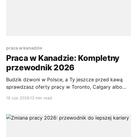
praca w kanadzie
Praca w Kanadzie: Kompletny
przewodnik 2026
Budzik dzwoni w Polsce, a Ty jeszcze przed kawą
sprawdzasz oferty pracy w Toronto, Calgary albo
Montrealu. Jedna firma wymaga pozwolenia na
16 cze 2026
13 min read
pracę. Druga pyta o doświadczenie w Kanadzie.
Trzecia wygląda obiecująco, ale po chwili trafiasz na
forum, gdzie ktoś pisze, że bez odpowiedniej ścieżki
imigracyjnej i tak nic z