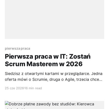
pierwsza praca
Pierwsza praca w IT: Zostań
Scrum Masterem w 2026
Siedzisz z otwartymi kartami w przeglądarce. Jedna
oferta mówi o Scrumie, druga o Agile, trzecia chce
„pierwszego doświadczenia”, którego przecież
25 cze 2026
16 min read
jeszcze nie masz. W głowie pojawia się klasyczne
pytanie: czy pierwsza praca w IT naprawdę jest dla
mnie, jeśli nie chcę programować? Jeśli masz taką
rozkminę, to jesteś w dobrym