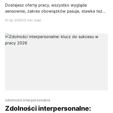
Dostajesz ofertę pracy, wszystko wygląda
sensownie, zakres obowiązków pasuje, stawka też
nie brzmi źle. Potem widzisz jedno zdanie: forma
01 lip 2026
15 min read
współpracy: umowa zlecenie. I nagle zaczynają się
pytania. Ile z tego zostanie na rękę? Czy będzie
ZUS? Czy możesz iść na L4? Czy taka oferta to
dobry start, czy raczej pułapka?
zdolności interpersonalne
Zdolności interpersonalne: