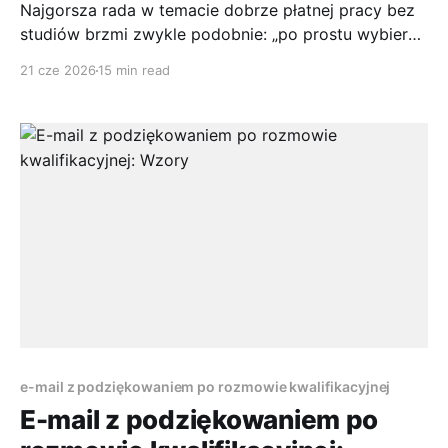
Najgorsza rada w temacie dobrze płatnej pracy bez
studiów brzmi zwykle podobnie: „po prostu wybierz
zawód bez dyplomu i zacznij zarabiać”. To skrót
21 cze 2026
15 min read
myślowy, który robi ludziom krzywdę. W praktyce
brak studiów nie oznacza braku wymagań, tylko
przesunięcie ciężaru z dyplomu na coś innego:
portfolio, licencję, egzamin, uprawnienia,
sprzedażowe wyniki
e-mail z podziękowaniem po rozmowie kwalifikacyjnej
E-mail z podziękowaniem po