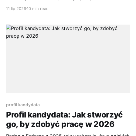
wrzuca zdjęcie nowego laptopa, ktoś inny pokazuje
11 lip 2026
10 min read
bilet na daleki wyjazd, a pod postem pojawia się
krótki komentarz: „ale flex”. Niby rozumiesz ton
wypowiedzi, ale nie masz pewności, czy to
komplement, przytyk, czy po prostu internetowy
profil kandydata
Profil kandydata: Jak stworzyć
go, by zdobyć pracę w 2026
Badanie Forbesa z 2025 roku wskazuje, że z polskich