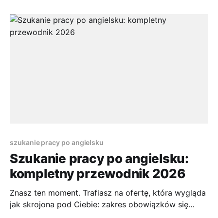
kadr buduje Twoją obsługę płacową, zgłoszenia do
ZUS, dane do PIT i część akt osobowych. Dlatego
kwestionariusz osobowy warto potraktować nie
szukanie pracy po angielsku
Szukanie pracy po angielsku:
kompletny przewodnik 2026
Znasz ten moment. Trafiasz na ofertę, która wygląda
jak skrojona pod Ciebie: zakres obowiązków się
zgadza, technologia się zgadza, firma robi coś