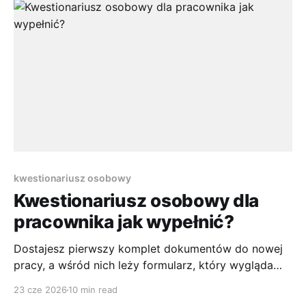
jeden z sensowniejszych wyborów, jeśli interesują Cię
dobrze płatne zawody bez studiów. Z drugiej
kwestionariusz osobowy
Kwestionariusz osobowy dla
pracownika jak wypełnić?
Dostajesz pierwszy komplet dokumentów do nowej
pracy, a wśród nich leży formularz, który wygląda
niewinnie. Kilka rubryk, kilka dat, numer konta,
23 cze 2026
10 min read
podpis. W praktyce właśnie na tym dokumencie dział