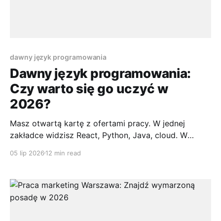
dawny język programowania
Dawny język programowania:
Czy warto się go uczyć w
2026?
Masz otwartą kartę z ofertami pracy. W jednej
zakładce widzisz React, Python, Java, cloud. W
drugiej trafiasz na ogłoszenie, które wygląda jak
05 lip 2026
12 min read
wiadomość z innej epoki: utrzymanie systemów
mainframe, migracja legacy, mile widziany COBOL
albo Fortran. Pierwsza reakcja zwykle jest prosta. To
chyba nie dla mnie. A potem przychodzi zderzenie