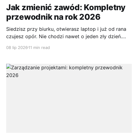
Jak zmienić zawód: Kompletny
przewodnik na rok 2026
Siedzisz przy biurku, otwierasz laptop i już od rana
czujesz opór. Nie chodzi nawet o jeden zły dzień.
Bardziej o to, że kolejne tygodnie wyglądają
08 lip 2026
11 min read
podobnie, a myśl o tej samej pracy za rok albo dwa
zwyczajnie męczy. W takiej sytuacji pytanie nie brzmi
tylko „czy zmienić firmę”, ale często