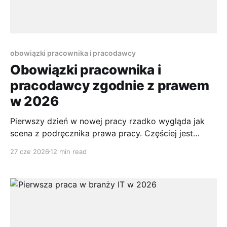
obowiązki pracownika i pracodawcy
Obowiązki pracownika i
pracodawcy zgodnie z prawem
w 2026
Pierwszy dzień w nowej pracy rzadko wygląda jak
scena z podręcznika prawa pracy. Częściej jest
pośpiech, podpisywanie dokumentów, krótkie
27 cze 2026
12 min read
wdrożenie i próba zrozumienia, kto za co
odpowiada. Podobnie bywa po drugiej stronie.
Właściciel małej firmy zatrudnia pierwszą osobę i
szybko odkrywa, że sama umowa to za mało, bo
trzeba jeszcze