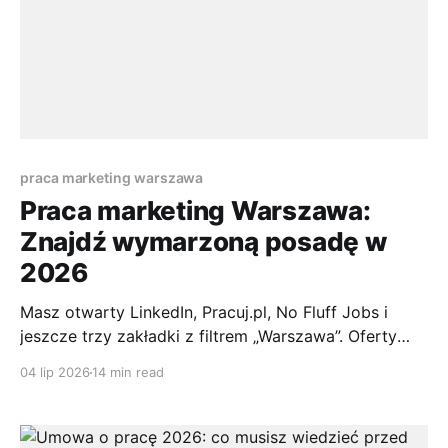
praca marketing warszawa
Praca marketing Warszawa:
Znajdź wymarzoną posadę w
2026
Masz otwarty LinkedIn, Pracuj.pl, No Fluff Jobs i
jeszcze trzy zakładki z filtrem „Warszawa”. Oferty
zlewają się w jedną masę. „Junior”, „specjalista”,
04 lip 2026
14 min read
„marketing specialist”, „digital”, „brand”, „CRM”. Niby
dużo, ale po kilku dniach szukania pojawia się to
samo pytanie: co zrobić, żeby nie być tylko kolejną