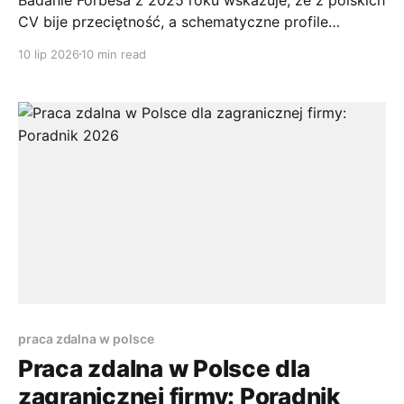
CV bije przeciętność, a schematyczne profile
kandydatów coraz słabiej pomagają rekruterom
10 lip 2026
10 min read
odróżnić jedną osobę od drugiej na tle rosnącej
konkurencji na rynku pracy w Polsce (opis badania
Forbesa o schematycznych CV). To zmienia punkt
wyjścia. Problemem często nie jest sam brak
praca zdalna w polsce
Praca zdalna w Polsce dla
zagranicznej firmy: Poradnik