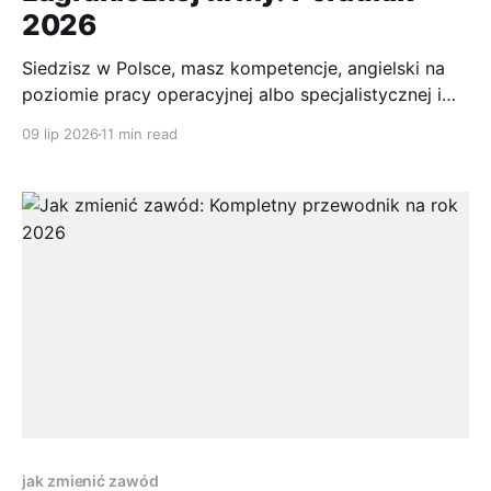
2026
Siedzisz w Polsce, masz kompetencje, angielski na
poziomie pracy operacyjnej albo specjalistycznej i
coraz częściej widzisz ogłoszenia od firm z Berlina,
09 lip 2026
11 min read
Amsterdamu, Londynu czy Stanów. Wynagrodzenie
wygląda lepiej niż na rynku lokalnym, model pracy
jest wygodny, a koszt życia nadal rozliczasz po
polsku. To brzmi sensownie. I często jest sensowne.
jak zmienić zawód