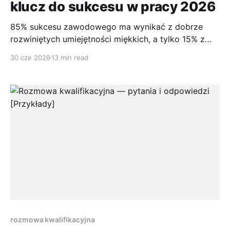
klucz do sukcesu w pracy 2026
85% sukcesu zawodowego ma wynikać z dobrze
rozwiniętych umiejętności miękkich, a tylko 15% z
kompetencji technicznych. Tak wskazują badania
30 cze 2026
13 min read
przywołane przez opracowanie o umiejętnościach
interpersonalnych. To jedna z tych danych, które
zmieniają sposób myślenia o karierze. W praktyce
widzę to bardzo wyraźnie. Kandydat może mieć
poprawne CV, niezłe doświadczenie i
rozmowa kwalifikacyjna