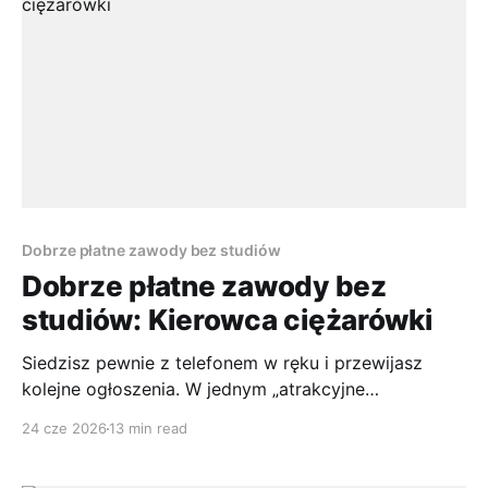
Dobrze płatne zawody bez studiów
Dobrze płatne zawody bez
studiów: Kierowca ciężarówki
Siedzisz pewnie z telefonem w ręku i przewijasz
kolejne ogłoszenia. W jednym „atrakcyjne
wynagrodzenie”, w drugim „wysokie diety”, w trzecim
24 cze 2026
13 min read
„system do ustalenia”. I bądź tu mądry. Z jednej
strony wszyscy mówią, że kierowca ciężarówki to