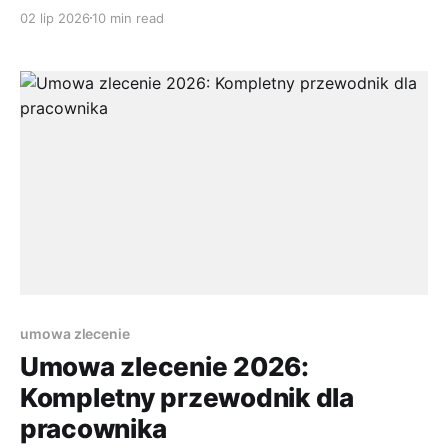
załączników i zdanie: „prosimy o szybką decyzję”.
02 lip 2026
10 min read
Właśnie wtedy większość kandydatów popełnia błąd.
Patrzy głównie na kwotę brutto i nazwę stanowiska,
a resztę traktuje jak formalność. To zły odruch.
Warunki zatrudnienia decydują o tym, jak będzie
wyglądał
umowa zlecenie
Umowa zlecenie 2026:
Kompletny przewodnik dla
pracownika