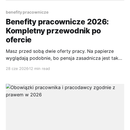
benefity pracownicze
Benefity pracownicze 2026:
Kompletny przewodnik po
ofercie
Masz przed sobą dwie oferty pracy. Na papierze
wyglądają podobnie, bo pensja zasadnicza jest taka
sama. Dopiero w szczegółach wychodzi prawda: w
28 cze 2026
12 min read
jednej firmie dostajesz sensowną opiekę medyczną,
elastyczne godziny i realne wsparcie codziennego
życia, w drugiej tylko kilka modnych haseł
wrzuconych do ogłoszenia. Właśnie dlatego
kandydaci, którzy patrzą wyłącznie