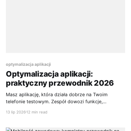
optymalizacja aplikacji
Optymalizacja aplikacji:
praktyczny przewodnik 2026
Masz aplikację, która działa dobrze na Twoim
telefonie testowym. Zespół dowozi funkcje,
roadmapa się zgadza, recenzje z wewnętrznych
13 lip 2026
12 min read
testów są niezłe. A potem produkcja mówi coś
innego. Użytkownik czeka na pierwszy ekran, lista
przycina podczas scrollowania, filtracja ofert laguje,