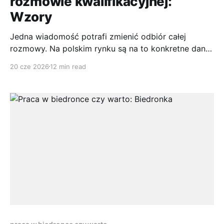
rozmowie kwalifikacyjnej:
Wzory
Jedna wiadomość potrafi zmienić odbiór całej
rozmowy. Na polskim rynku są na to konkretne dane:
wysłanie e-maila z podziękowaniem po rozmowie
20 cze 2026
12 min read
kwalifikacyjnej zwiększa szansę na zatrudnienie o
15% względem kandydatów, którzy tego nie robią,
według badania rynku rekrutacji w Polsce opisanego
przez SalesHR. To nie jest drobiazg dla osób