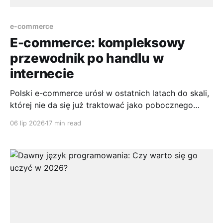
e-commerce
E-commerce: kompleksowy
przewodnik po handlu w
internecie
Polski e-commerce urósł w ostatnich latach do skali,
której nie da się już traktować jako pobocznego
kanału sprzedaży. Prognozy na bieżący rok 2026
06 lip 2026
17 min read
wskazują, że rynek ma osiągnąć około 162 mld zł, po
poziomie 118 mld zł odnotowanym w 2024 roku i
przy utrzymującej się wysokiej dynamice wzrostu.
Dla