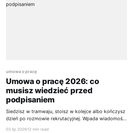
osobą z podobnym
umowa o pracę
Umowa o pracę 2026: co
musisz wiedzieć przed
podpisaniem
Siedzisz w tramwaju, stoisz w kolejce albo kończysz
dzień po rozmowie rekrutacyjnej. Wpada wiadomość:
firma chce Cię zatrudnić. Jest radość, a chwilę
03 lip 2026
12 min read
później załącznik z projektem umowy. I wtedy