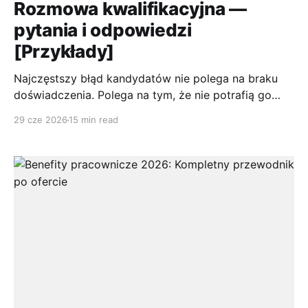
Rozmowa kwalifikacyjna —
pytania i odpowiedzi
[Przykłady]
Najczęstszy błąd kandydatów nie polega na braku
doświadczenia. Polega na tym, że nie potrafią go
sprzedać w sposób, który ma znaczenie dla
29 cze 2026
15 min read
rekrutera. W Polsce około 30% menedżerów HR
przyznaje, że kandydaci słabo odpowiadają na
najczęstsze pytania na rozmowie kwalifikacyjnej, co
pokazuje, jak duży problem stanowi ogólnikowość i
brak przygotowania