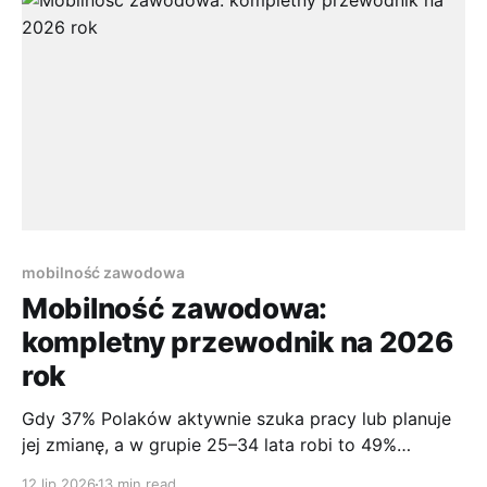
a po kilku minutach starszy telefon zaczyna się
dusić. W praktyce
mobilność zawodowa
Mobilność zawodowa:
kompletny przewodnik na 2026
rok
Gdy 37% Polaków aktywnie szuka pracy lub planuje
jej zmianę, a w grupie 25–34 lata robi to 49%
badanych, trudno mówić o rynku, na którym
12 lip 2026
13 min read