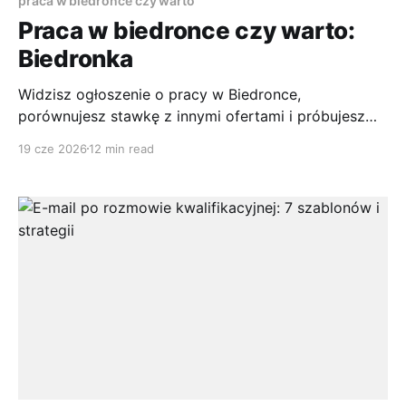
praca w biedronce czy warto
Praca w biedronce czy warto:
Biedronka
Widzisz ogłoszenie o pracy w Biedronce,
porównujesz stawkę z innymi ofertami i próbujesz
odpowiedzieć sobie na jedno pytanie: czy to ma sens
19 cze 2026
12 min read
na dłużej, czy tylko „na przeczekanie”. To rozsądny
dylemat, bo w handlu sama kwota brutto rzadko
pokazuje pełny obraz. Liczą się też premie, grafik,
tempo pracy, możliwość awansu