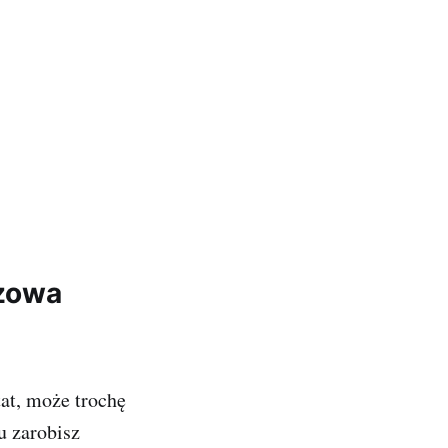
czowa
at, może trochę
u zarobisz