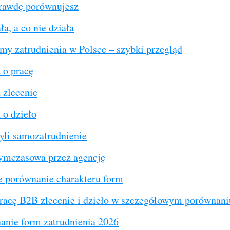
rawdę porównujesz
ła, a co nie działa
my zatrudnienia w Polsce – szybki przegląd
o pracę
zlecenie
o dzieło
yli samozatrudnienie
tymczasowa przez agencję
e porównanie charakteru form
acę B2B zlecenie i dzieło w szczegółowym porównani
anie form zatrudnienia 2026