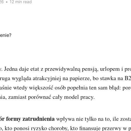
26
•
12 min read
. Jedna daje etat z przewidywalną pensją, urlopem i pr
ruga wygląda atrakcyjniej na papierze, bo stawka na B
łaśnie wtedy większość osób popełnia ten sam błąd: po
nia, zamiast porównać cały model pracy.
r formy zatrudnienia
wpływa nie tylko na to, ile zost
, kto ponosi ryzyko choroby, kto finansuje przerwy w p