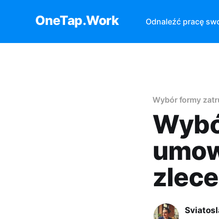
OneTap.Work
Odnaleźć pracę sw
Wybór formy zatr
Wybór
umow
zlece
Sviatos