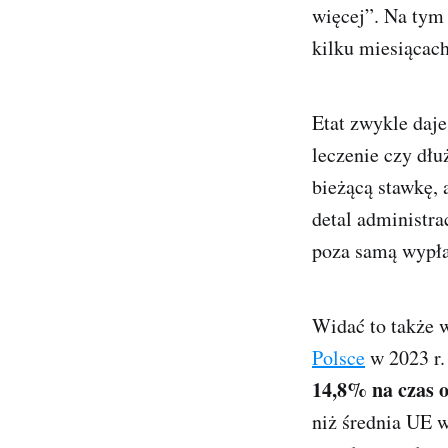
więcej”. Na tym 
kilku miesiącach
Etat zwykle daj
leczenie czy dł
bieżącą stawkę, 
detal administra
poza samą wypła
Widać to także 
Polsce
w 2023 r
14,8% na czas 
niż średnia UE