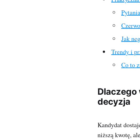
Pytania
Czerwo
Jak neg
Trendy i p
Co to 
Dlaczego 
decyzja
Kandydat dostaje
niższą kwotę, al