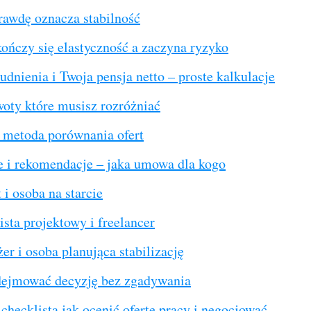
rawdę oznacza stabilność
ończy się elastyczność a zaczyna ryzyko
udnienia i Twoja pensja netto – proste kalkulacje
oty które musisz rozróżniać
 metoda porównania ofert
e i rekomendacje – jaka umowa dla kogo
 i osoba na starcie
ista projektowy i freelancer
r i osoba planująca stabilizację
dejmować decyzję bez zgadywania
checklista jak ocenić ofertę pracy i negocjować