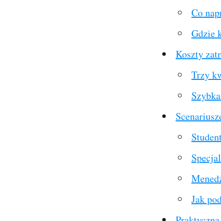
Co nap
Gdzie k
Koszty zatr
Trzy kw
Szybka
Scenariusz
Student
Specjal
Menedże
Jak po
Praktyczna 