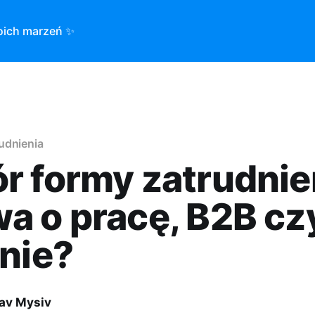
oich marzeń ✨
udnienia
 formy zatrudnie
a o pracę, B2B cz
nie?
lav Mysiv