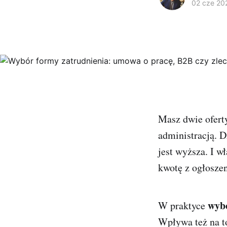
02 cze 20
Masz dwie oferty
administracją. D
jest wyższa. I w
kwotę z ogłosze
wybó
W praktyce
Wpływa też na to