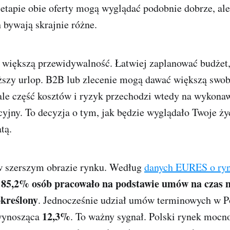
etapie obie oferty mogą wyglądać podobnie dobrze, ale
 bywają skrajnie różne.
e większą przewidywalność. Łatwiej zaplanować budżet
uższy urlop. B2B lub zlecenie mogą dawać większą swob
ale część kosztów i ryzyk przechodzi wtedy na wykonawc
cyjny. To decyzja o tym, jak będzie wyglądało Twoje ż
tą.
w szerszym obrazie rynku. Według
danych EURES o ryn
85,2% osób pracowało na podstawie umów na czas n
.
określony
. Jednocześnie udział umów terminowych w P
12,3%
 wynosząca
. To ważny sygnał. Polski rynek mocno