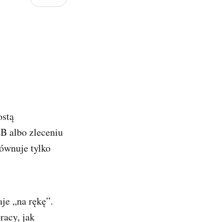
ostą
2B albo zleceniu
równuje tylko
aje „na rękę”.
racy, jak