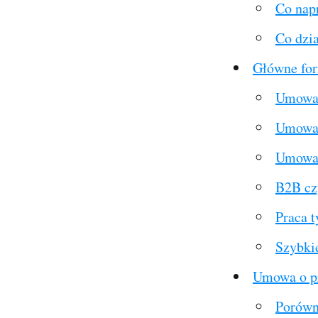
Co nap
Co dzia
Główne for
Umowa 
Umowa 
Umowa 
B2B cz
Praca 
Szybki
Umowa o pr
Porówn