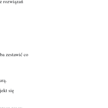
 z rozwiązań
eba zestawić co
urą.
jekt się