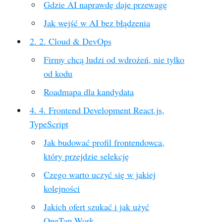
Gdzie AI naprawdę daje przewagę
Jak wejść w AI bez błądzenia
2. 2. Cloud & DevOps
Firmy chcą ludzi od wdrożeń, nie tylko
od kodu
Roadmapa dla kandydata
4. 4. Frontend Development React.js,
TypeScript
Jak budować profil frontendowca,
który przejdzie selekcję
Czego warto uczyć się w jakiej
kolejności
Jakich ofert szukać i jak użyć
OneTap.Work