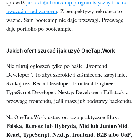
sprawdź
jak działa bootcamp programistyczny i na co
uważać przed zapisem
. Z perspektywy rekrutera to
ważne. Sam bootcamp nie daje przewagi. Przewagę
daje portfolio po bootcampie.
Jakich ofert szukać i jak użyć OneTap.Work
Nie filtruj ogłoszeń tylko po haśle „Frontend
Developer”. To zbyt szerokie i zaśmiecone zapytanie.
Szukaj też: React Developer, Frontend Engineer,
TypeScript Developer, Next.js Developer i Fullstack z
przewagą frontendu, jeśli masz już podstawy backendu.
Na OneTap.Work ustaw od razu praktyczne filtry:
Polska
Remote lub Hybryda
Mid lub Junior/Mid
,
,
,
React
TypeScript
Next.js
frontend
B2B albo UoP
,
,
,
,
,