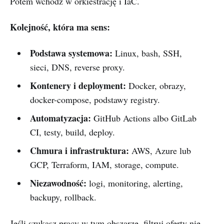
Potem wchodź w orkiestrację i IaC.
Kolejność, która ma sens:
Podstawa systemowa:
Linux, bash, SSH,
sieci, DNS, reverse proxy.
Kontenery i deployment:
Docker, obrazy,
docker-compose, podstawy registry.
Automatyzacja:
GitHub Actions albo GitLab
CI, testy, build, deploy.
Chmura i infrastruktura:
AWS, Azure lub
GCP, Terraform, IAM, storage, compute.
Niezawodność:
logi, monitoring, alerting,
backupy, rollback.
Jeśli szukasz pracy w tym obszarze, filtruj oferty nie