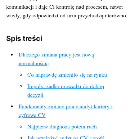
komunikacji i daje Ci kontrolę nad procesem, nawet
wtedy, gdy odpowiedzi od firm przychodzą nierówno.
Spis treści
Dlaczego zmiana pracy jest nową
normalnością
Co naprawdę zmieniło się na rynku
Impuls rzadko prowadzi do dobrej
decyzji
Fundamenty zmiany pracy audyt kariery i
cyfrowe CV
Najpierw diagnoza potem ruch
Jak przełożyć audyt na CV i profil