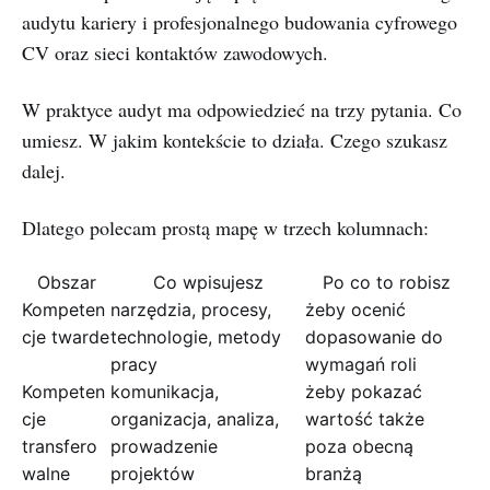
W praktyce audyt ma odpowiedzieć na trzy pytania. Co
umiesz. W jakim kontekście to działa. Czego szukasz
dalej.
Dlatego polecam prostą mapę w trzech kolumnach:
Obszar
Co wpisujesz
Po co to robisz
Kompeten
narzędzia, procesy,
żeby ocenić
cje twarde
technologie, metody
dopasowanie do
pracy
wymagań roli
Kompeten
komunikacja,
żeby pokazać
cje
organizacja, analiza,
wartość także
transfero
prowadzenie
poza obecną
walne
projektów
branżą