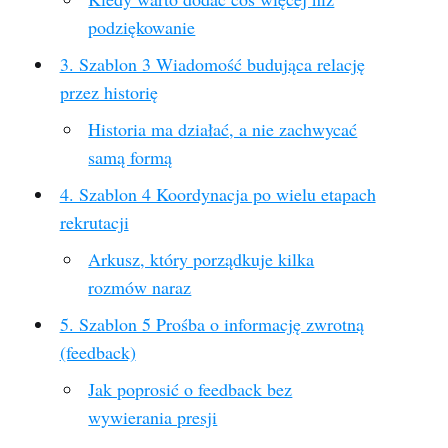
podziękowanie
3. Szablon 3 Wiadomość budująca relację
przez historię
Historia ma działać, a nie zachwycać
samą formą
4. Szablon 4 Koordynacja po wielu etapach
rekrutacji
Arkusz, który porządkuje kilka
rozmów naraz
5. Szablon 5 Prośba o informację zwrotną
(feedback)
Jak poprosić o feedback bez
wywierania presji