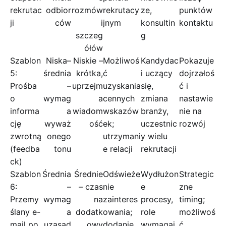
rekrutac
odbior
rozmów
rekrutacy
ze,
punktów
ji
ców
i
jnym
konsultin
kontaktu
szczeg
g
ółów
Szablon
Niska–
Niskie –
Możliwoś
Kandydac
Pokazuje
5:
średnia
krótka,
ć
i uczący
dojrzałoś
Prośba
–
uprzejm
uzyskania
się,
ć i
o
wymag
a
cennych
zmiana
nastawie
informa
a
wiadom
wskazów
branży,
nie na
cję
wyważ
ość
ek;
uczestnic
rozwój
zwrotną
onego
utrzymani
y wielu
(feedba
tonu
e relacji
rekrutacji
ck)
Szablon
Średnia
Średnie
Odświeże
Wydłużon
Strategic
6:
–
– czas
nie
e
zne
Przemy
wymag
na
zainteres
procesy,
timing;
ślany e-
a
dodatk
owania;
role
możliwoś
mail po
uzasad
owy
dodanie
wymagaj
ć