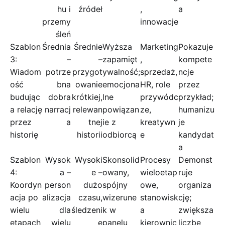
hu i
źródeł
,
a
przemy
innowacje
śleń
Szablon
Średnia
Średnie
Wyższa
Marketing
Pokazuje
3:
–
–
zapamięt
,
kompete
Wiadom
potrze
przygot
ywalność;
sprzedaż,
ncje
ość
bna
owanie
emocjona
HR, role
przez
budując
dobra
krótkiej,
lne
przywódc
przykład;
a relację
narracj
relewan
powiązan
ze,
humanizu
przez
a
tnej
ie z
kreatywn
je
historię
historii
odbiorcą
e
kandydat
a
Szablon
Wysok
Wysoki
Skonsolid
Procesy
Demonst
4:
a –
e –
owany,
wieloetap
ruje
Koordyn
person
dużo
spójny
owe,
organiza
acja po
alizacja
czasu,
wizerune
stanowisk
cję;
wielu
dla
śledzeni
k w
a
zwiększa
etapach
wielu
e
panelu
kierownic
liczbę