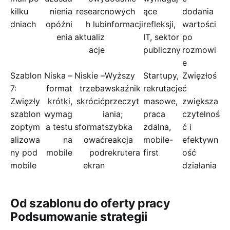
kilku
nienia
researc
nowych
ące
dodania
dniach
opóźni
h lub
informacji
refleksji,
wartości
enia
aktualiz
IT, sektor
po
acje
publiczny
rozmowi
e
Szablon
Niska –
Niskie –
Wyższy
Startupy,
Zwięzłoś
7:
format
trzeba
wskaźnik
rekrutacje
ć
Zwięzły
krótki,
skrócić
przeczyt
masowe,
zwiększa
szablon
wymag
i
ania;
praca
czytelnoś
zoptym
a testu
sformat
szybka
zdalna,
ć i
alizowa
na
ować
reakcja
mobile-
efektywn
ny pod
mobile
pod
rekrutera
first
ość
mobile
ekran
działania
Od szablonu do oferty pracy
Podsumowanie strategii