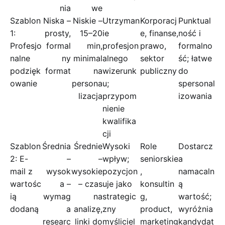
nia
we
Szablon
Niska –
Niskie –
Utrzyman
Korporacj
Punktual
1:
prosty,
15–20
ie
e, finanse,
ność i
Profesjo
formal
min,
profesjon
prawo,
formalno
nalne
ny
minimal
alnego
sektor
ść; łatwe
podzięk
format
na
wizerunk
publiczny
do
owanie
persona
u;
spersonal
lizacja
przypom
izowania
nienie
kwalifika
cji
Szablon
Średnia
Średnie
Wysoki
Role
Dostarcz
2: E-
–
–
wpływ;
seniorskie
a
mail z
wysok
wysokie
pozycjon
,
namacaln
wartośc
a –
– czas
uje jako
konsultin
ą
ią
wymag
na
strategic
g,
wartość;
dodaną
a
analizę,
zny
product,
wyróżnia
researc
linki do
myśliciel
marketing
kandydat