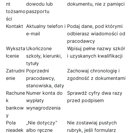
nt
dowodu lub
dokumentu, nie z pamięci
tożsamo
paszportu
ści
Kontakt
Aktualny telefon i
Podaj dane, pod którymi
e-mail
odbierasz wiadomości od
pracodawcy
Wykszta
Ukończone
Wpisuj pełne nazwy szkół
łcenie
szkoły, kierunki,
i uzyskanych kwalifikacji
tytuły
Zatrudni
Poprzedni
Zachowaj chronologię i
enie
pracodawcy,
zgodność z dokumentami
stanowiska, daty
Rachune
Numer konta do
Sprawdź cyfry dwa razy
k
wypłaty
przed podpisem
bankow
wynagrodzenia
y
Pola
„Nie dotyczy”
Nie zostawiaj pustych
nieadek
albo ręczne
rubryk, jeśli formularz