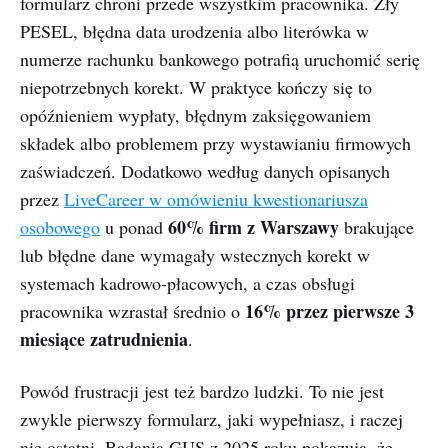
formularz chroni przede wszystkim pracownika. Zły
PESEL, błędna data urodzenia albo literówka w
numerze rachunku bankowego potrafią uruchomić serię
niepotrzebnych korekt. W praktyce kończy się to
opóźnieniem wypłaty, błędnym zaksięgowaniem
składek albo problemem przy wystawianiu firmowych
zaświadczeń. Dodatkowo według danych opisanych
przez
LiveCareer w omówieniu kwestionariusza
60% firm z Warszawy
osobowego
u ponad
brakujące
lub błędne dane wymagały wstecznych korekt w
systemach kadrowo-płacowych, a czas obsługi
16% przez pierwsze 3
pracownika wzrastał średnio o
miesiące zatrudnienia
.
Powód frustracji jest też bardzo ludzki. To nie jest
zwykle pierwszy formularz, jaki wypełniasz, i raczej
nie ostatni. Badania GUS z 2025 roku pokazują, że