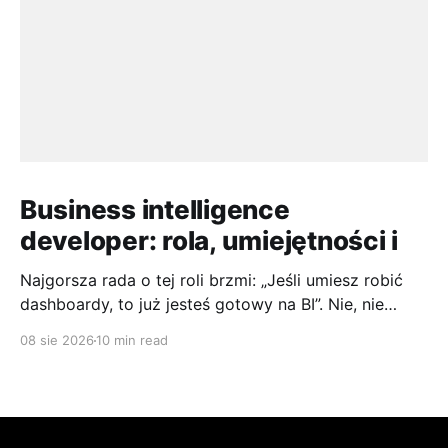
Business intelligence
developer: rola, umiejętności i
Najgorsza rada o tej roli brzmi: „Jeśli umiesz robić
dashboardy, to już jesteś gotowy na BI”. Nie, nie
jesteś. W polskich ofertach Business Intelligence
08 sie 2026
10 min read
Developer to coraz częściej ktoś, kto łączy SQL,
modelowanie danych, ETL i warstwę raportową, a nie
tylko składa kolorowe wykresy w narzędziu BI. Jeśli
chcesz wejść