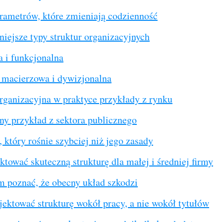
arametrów, które zmieniają codzienność
niejsze typy struktur organizacyjnych
 i funkcjonalna
, macierzowa i dywizjonalna
organizacyjna w praktyce przykłady z rynku
ny przykład z sektora publicznego
, który rośnie szybciej niż jego zasady
ktować skuteczną strukturę dla małej i średniej firmy
m poznać, że obecny układ szkodzi
jektować strukturę wokół pracy, a nie wokół tytułów