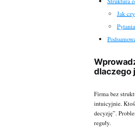
Struktura o
Jak cz
Pytania
Podsumowa
Wprowadze
dlaczego 
Firma bez struk
intuicyjnie. Kto
decyzję”. Proble
reguły.