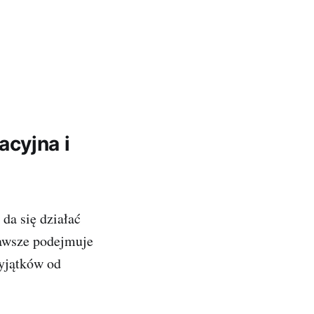
cyjna i
da się działać
„zawsze podejmuje
wyjątków od