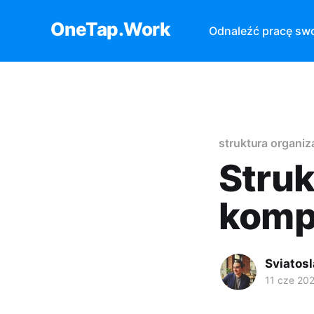
OneTap.Work
Odnaleźć pracę sw
struktura organiz
Struk
komp
Sviatos
11 cze 20