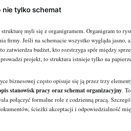
o nie tylko schemat
strukturę myli się z organigramem. Organigram to rys
nia firmy. Jeśli na schemacie wszystko wygląda jasno, a
kto zatwierdza budżet, kto rozstrzyga spór między sprz
prowadzi projekt, to struktura istnieje tylko na papierz
yce biznesowej często opisuje się ją przez trzy elemen
opis stanowisk pracy oraz schemat organizacyjny
. T
ala połączyć formalne role z codzienną pracą. Szczegó
dokumentów, ścieżki akceptacji i odpowiedzialność mię