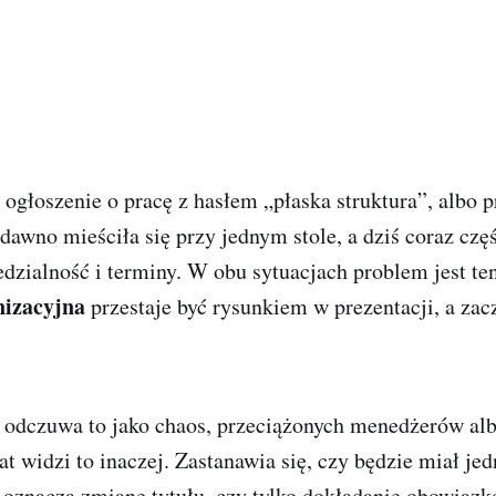
ogłoszenie o pracę z hasłem „płaska struktura”, albo p
edawno mieściła się przy jednym stole, a dziś coraz częś
dzialność i terminy. W obu sytuacjach problem jest te
nizacyjna
przestaje być rysunkiem w prezentacji, a za
y odczuwa to jako chaos, przeciążonych menedżerów alb
t widzi to inaczej. Zastanawia się, czy będzie miał je
 oznacza zmianę tytułu, czy tylko dokładanie obowiązk