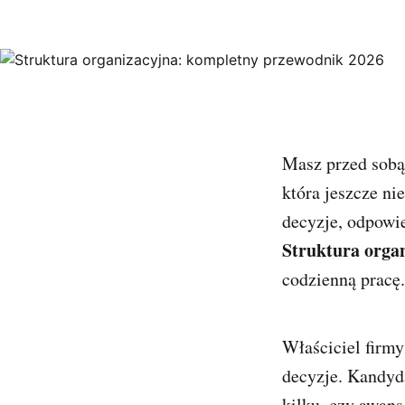
Masz przed sobą 
która jeszcze ni
decyzje, odpowie
Struktura orga
codzienną pracę.
Właściciel firm
decyzje. Kandyda
kilku, czy awans