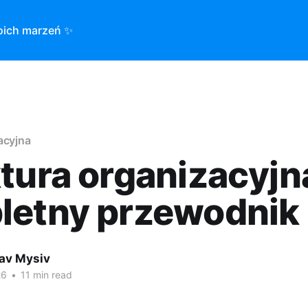
oich marzeń ✨
acyjna
tura organizacyjn
letny przewodnik
lav Mysiv
26
•
11 min read