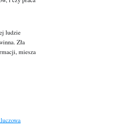
ej ludzie
winna. Zła
ormacji, miesza
kluczowa