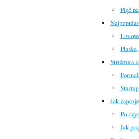
Pięć p
Najpopular
Liniowa
Płaska
Struktura 
Formal
Startup
Jak zaproje
Po czy
Jak pro