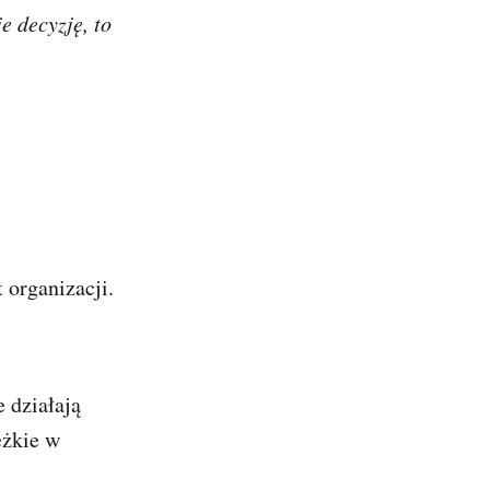
e decyzję, to
 organizacji.
e działają
ężkie w