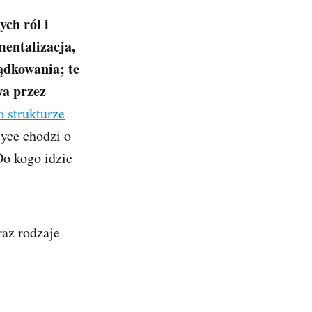
ch ról i
mentalizacja,
ządkowania; te
wa przez
o strukturze
tyce chodzi o
Do kogo idzie