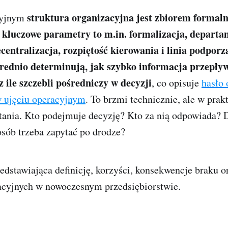
struktura organizacyjna jest zbiorem formalny
cyjnym
ej kluczowe parametry to m.in. formalizacja, departa
ecentralizacja, rozpiętość kierowania i linia podpor
rednio determinują, jak szybko informacja przepły
z ile szczebli pośredniczy w decyzji
, co opisuje
hasło 
w ujęciu operacyjnym
. To brzmi technicznie, ale w prak
tania. Kto podejmuje decyzję? Kto za nią odpowiada? 
osób trzeba zapytać po drodze?