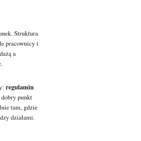
unek. Struktura
le pracownicy i
edażą a
e.
regulamin
ty:
o dobry punkt
lnie tam, gdzie
dzy działami.