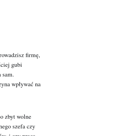
rowadzisz firmę,
ciej gubi
n sam.
czyna wpływać na
o zbyt wolne
dnego szefa czy
ów, i czy praca