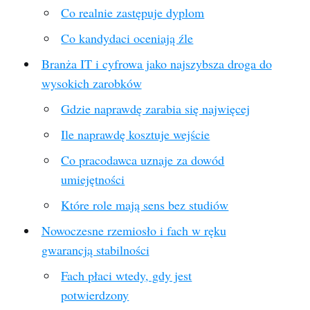
Co realnie zastępuje dyplom
Co kandydaci oceniają źle
Branża IT i cyfrowa jako najszybsza droga do
wysokich zarobków
Gdzie naprawdę zarabia się najwięcej
Ile naprawdę kosztuje wejście
Co pracodawca uznaje za dowód
umiejętności
Które role mają sens bez studiów
Nowoczesne rzemiosło i fach w ręku
gwarancją stabilności
Fach płaci wtedy, gdy jest
potwierdzony