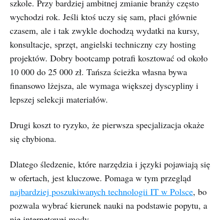
szkole. Przy bardziej ambitnej zmianie branży często
wychodzi rok. Jeśli ktoś uczy się sam, płaci głównie
czasem, ale i tak zwykle dochodzą wydatki na kursy,
konsultacje, sprzęt, angielski techniczny czy hosting
projektów. Dobry bootcamp potrafi kosztować od około
10 000 do 25 000 zł. Tańsza ścieżka własna bywa
finansowo lżejsza, ale wymaga większej dyscypliny i
lepszej selekcji materiałów.
Drugi koszt to ryzyko, że pierwsza specjalizacja okaże
się chybiona.
Dlatego śledzenie, które narzędzia i języki pojawiają się
w ofertach, jest kluczowe. Pomaga w tym przegląd
najbardziej poszukiwanych technologii IT w Polsce
, bo
pozwala wybrać kierunek nauki na podstawie popytu, a
nie internetowej mody.