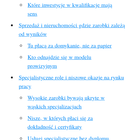
Które inwestycje w kwalifikacje mają
sens
Sprzedaż i nieruchomości gdzie zarobki zależą
od wyników
Tu płacą za domykanie, nie za papier
Kto odnajdzie się w modelu
prowizyjnym
Specjalistyczne role i niszowe okazje na rynku
pracy
Wysokie zarobki bywają ukryte w
wąskich specjalizacjach
Nisze, w których płaci się za
dokładność i certyfikaty
Usługi specjalistyczne bez dyplomu,