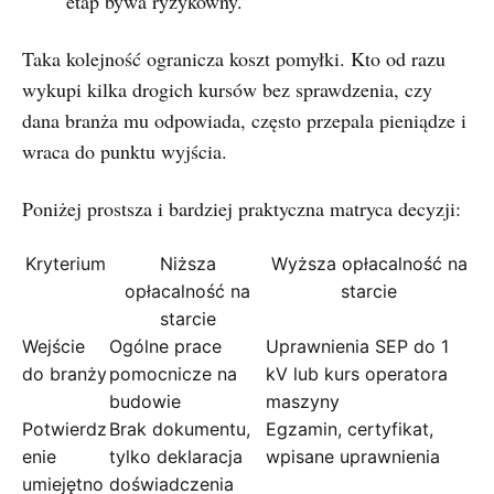
etap bywa ryzykowny.
Taka kolejność ogranicza koszt pomyłki. Kto od razu
wykupi kilka drogich kursów bez sprawdzenia, czy
dana branża mu odpowiada, często przepala pieniądze i
wraca do punktu wyjścia.
Poniżej prostsza i bardziej praktyczna matryca decyzji:
Kryterium
Niższa
Wyższa opłacalność na
opłacalność na
starcie
starcie
Wejście
Ogólne prace
Uprawnienia SEP do 1
do branży
pomocnicze na
kV lub kurs operatora
budowie
maszyny
Potwierdz
Brak dokumentu,
Egzamin, certyfikat,
enie
tylko deklaracja
wpisane uprawnienia
umiejętno
doświadczenia