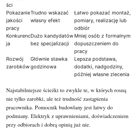
ści
Pokazanie
Trudno wskazać
Łatwo pokazać montaż,
jakości
własny efekt
pomiary, realizację lub
pracy
odbiór
Konkurenc
Dużo kandydatów
Mniej osób z formalnym
ja
bez specjalizacji
dopuszczeniem do
pracy
Rozwój
Głównie stawka
Lepsza podstawa,
zarobków
godzinowa
dodatki, nadgodziny,
później własne zlecenia
Najstabilniejsze ścieżki to zwykle te, w których rosną
nie tylko zarobki, ale też trudność zastąpienia
pracownika. Pomocnik budowlany jest łatwy do
podmiany. Elektryk z uprawnieniami, doświadczeniem
przy odbiorach i dobrą opinią już nie.