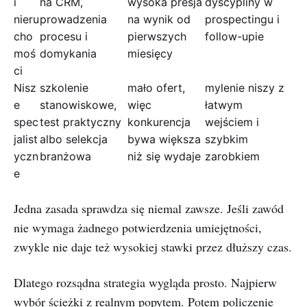
i
na CRM,
wysoka presja
dyscypliny w
nieru
prowadzenia
na wynik od
prospectingu i
cho
procesu i
pierwszych
follow-upie
moś
domykania
miesięcy
ci
Nisz
szkolenie
mało ofert,
mylenie niszy z
e
stanowiskowe,
więc
łatwym
spec
test praktyczny
konkurencja
wejściem i
jalist
albo selekcja
bywa większa
szybkim
yczn
branżowa
niż się wydaje
zarobkiem
e
Jedna zasada sprawdza się niemal zawsze. Jeśli zawód
nie wymaga żadnego potwierdzenia umiejętności,
zwykle nie daje też wysokiej stawki przez dłuższy czas.
Dlatego rozsądna strategia wygląda prosto. Najpierw
wybór ścieżki z realnym popytem. Potem policzenie