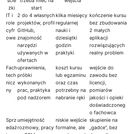
ście
trzeba mieć na
wejścia
żki
start
IT i
2 do 4 własnych
kilka miesięcy
kończenie kursu
role
projektów, profil
regularnej
bez zbudowania
cyfr
GitHub,
nauki i
2 małych
owe
znajomość
dziesiątki
aplikacji
narzędzi
godzin
rozwiązujących
używanych w
praktyki
realny problem
ofertach
Fach
uprawnienia,
koszt kursu
wejście do
tech
próbki
lub egzaminu
zawodu bez
nicz
wykonanych
oraz czas
licencji,
ny
prac, praktyka
potrzebny na
pomiarów
pod nadzorem
nabranie ręki
jakości i opieki
doświadczoneg
o fachowca
Sprz
umiejętność
niskie wejście
skupienie na
edaż
rozmowy, pracy
formalne, ale
„gadce”, bez