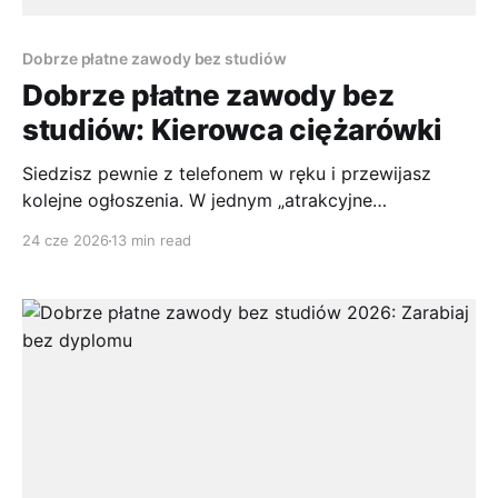
Dobrze płatne zawody bez studiów
Dobrze płatne zawody bez
studiów: Kierowca ciężarówki
Siedzisz pewnie z telefonem w ręku i przewijasz
kolejne ogłoszenia. W jednym „atrakcyjne
wynagrodzenie”, w drugim „wysokie diety”, w trzecim
24 cze 2026
13 min read
„system do ustalenia”. I bądź tu mądry. Z jednej
strony wszyscy mówią, że kierowca ciężarówki to
jeden z sensowniejszych wyborów, jeśli interesują Cię
dobrze płatne zawody bez studiów. Z drugiej