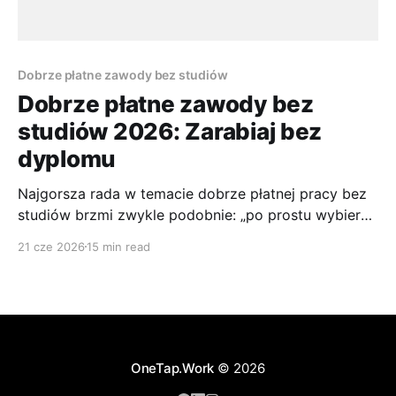
Dobrze płatne zawody bez studiów
Dobrze płatne zawody bez
studiów 2026: Zarabiaj bez
dyplomu
Najgorsza rada w temacie dobrze płatnej pracy bez
studiów brzmi zwykle podobnie: „po prostu wybierz
zawód bez dyplomu i zacznij zarabiać”. To skrót
21 cze 2026
15 min read
myślowy, który robi ludziom krzywdę. W praktyce
brak studiów nie oznacza braku wymagań, tylko
przesunięcie ciężaru z dyplomu na coś innego:
portfolio, licencję, egzamin, uprawnienia,
sprzedażowe wyniki
OneTap.Work
© 2026