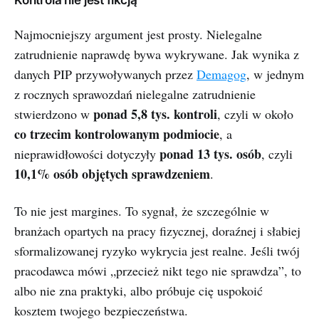
Kontrola nie jest fikcją
Najmocniejszy argument jest prosty. Nielegalne
zatrudnienie naprawdę bywa wykrywane. Jak wynika z
danych PIP przywoływanych przez
Demagog
, w jednym
z rocznych sprawozdań nielegalne zatrudnienie
ponad 5,8 tys. kontroli
stwierdzono w
, czyli w około
co trzecim kontrolowanym podmiocie
, a
ponad 13 tys. osób
nieprawidłowości dotyczyły
, czyli
10,1% osób objętych sprawdzeniem
.
To nie jest margines. To sygnał, że szczególnie w
branżach opartych na pracy fizycznej, doraźnej i słabiej
sformalizowanej ryzyko wykrycia jest realne. Jeśli twój
pracodawca mówi „przecież nikt tego nie sprawdza”, to
albo nie zna praktyki, albo próbuje cię uspokoić
kosztem twojego bezpieczeństwa.