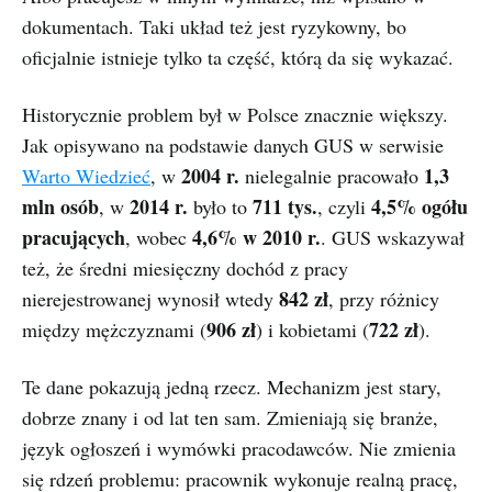
dokumentach. Taki układ też jest ryzykowny, bo
oficjalnie istnieje tylko ta część, którą da się wykazać.
Historycznie problem był w Polsce znacznie większy.
Jak opisywano na podstawie danych GUS w serwisie
2004 r.
1,3
Warto Wiedzieć
, w
nielegalnie pracowało
mln osób
2014 r.
711 tys.
4,5% ogółu
, w
było to
, czyli
pracujących
4,6% w 2010 r.
, wobec
. GUS wskazywał
też, że średni miesięczny dochód z pracy
842 zł
nierejestrowanej wynosił wtedy
, przy różnicy
906 zł
722 zł
między mężczyznami (
) i kobietami (
).
Te dane pokazują jedną rzecz. Mechanizm jest stary,
dobrze znany i od lat ten sam. Zmieniają się branże,
język ogłoszeń i wymówki pracodawców. Nie zmienia
się rdzeń problemu: pracownik wykonuje realną pracę,