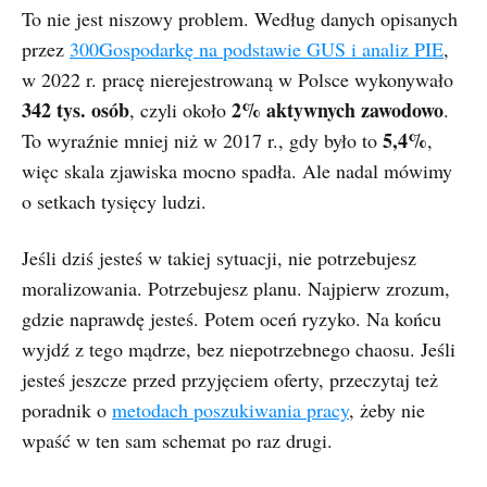
To nie jest niszowy problem. Według danych opisanych
przez
300Gospodarkę na podstawie GUS i analiz PIE
,
w 2022 r. pracę nierejestrowaną w Polsce wykonywało
342 tys. osób
2% aktywnych zawodowo
, czyli około
.
5,4%
To wyraźnie mniej niż w 2017 r., gdy było to
,
więc skala zjawiska mocno spadła. Ale nadal mówimy
o setkach tysięcy ludzi.
Jeśli dziś jesteś w takiej sytuacji, nie potrzebujesz
moralizowania. Potrzebujesz planu. Najpierw zrozum,
gdzie naprawdę jesteś. Potem oceń ryzyko. Na końcu
wyjdź z tego mądrze, bez niepotrzebnego chaosu. Jeśli
jesteś jeszcze przed przyjęciem oferty, przeczytaj też
poradnik o
metodach poszukiwania pracy
, żeby nie
wpaść w ten sam schemat po raz drugi.