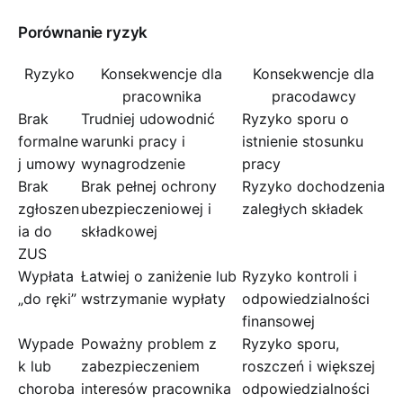
Porównanie ryzyk
Ryzyko
Konsekwencje dla
Konsekwencje dla
pracownika
pracodawcy
Brak
Trudniej udowodnić
Ryzyko sporu o
formalne
warunki pracy i
istnienie stosunku
j umowy
wynagrodzenie
pracy
Brak
Brak pełnej ochrony
Ryzyko dochodzenia
zgłoszen
ubezpieczeniowej i
zaległych składek
ia do
składkowej
ZUS
Wypłata
Łatwiej o zaniżenie lub
Ryzyko kontroli i
„do ręki”
wstrzymanie wypłaty
odpowiedzialności
finansowej
Wypade
Poważny problem z
Ryzyko sporu,
k lub
zabezpieczeniem
roszczeń i większej
choroba
interesów pracownika
odpowiedzialności