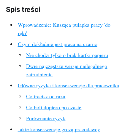
Spis treści
Wprowadzenie: Kusząca pułapka pracy 'do
ręki'
Czym dokładnie jest praca na czarno
Nie chodzi tylko o brak kartki papieru
Dwie najczęstsze wersje nielegalnego
zatrudnienia
Główne ryzyka i konsekwencje dla pracownika
Co tracisz od razu
Co boli dopiero po czasie
Porównanie ryzyk
Jakie konsekwencje grożą pracodawcy