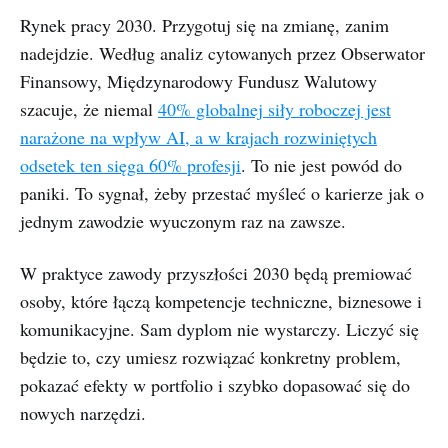
Rynek pracy 2030. Przygotuj się na zmianę, zanim
nadejdzie. Według analiz cytowanych przez Obserwator
Finansowy, Międzynarodowy Fundusz Walutowy
szacuje, że niemal
40% globalnej siły roboczej jest
narażone na wpływ AI, a w krajach rozwiniętych
odsetek ten sięga 60% profesji
. To nie jest powód do
paniki. To sygnał, żeby przestać myśleć o karierze jak o
jednym zawodzie wyuczonym raz na zawsze.
W praktyce zawody przyszłości 2030 będą premiować
osoby, które łączą kompetencje techniczne, biznesowe i
komunikacyjne. Sam dyplom nie wystarczy. Liczyć się
będzie to, czy umiesz rozwiązać konkretny problem,
pokazać efekty w portfolio i szybko dopasować się do
nowych narzędzi.