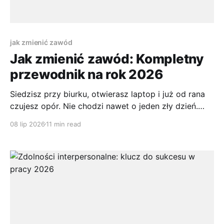
jak zmienić zawód
Jak zmienić zawód: Kompletny
przewodnik na rok 2026
Siedzisz przy biurku, otwierasz laptop i już od rana
czujesz opór. Nie chodzi nawet o jeden zły dzień.
Bardziej o to, że kolejne tygodnie wyglądają
08 lip 2026
11 min read
podobnie, a myśl o tej samej pracy za rok albo dwa
zwyczajnie męczy. W takiej sytuacji pytanie nie brzmi
tylko „czy zmienić firmę”, ale często