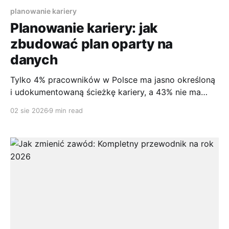
planowanie kariery
Planowanie kariery: jak
zbudować plan oparty na
danych
Tylko 4% pracowników w Polsce ma jasno określoną
i udokumentowaną ścieżkę kariery, a 43% nie ma
żadnego planu rozwoju zawodowego. To nie jest
02 sie 2026
9 min read
argument za spontanicznością, tylko dowód, że
planowanie kariery musi być świadome, mierzalne i
oparte na danych, jeśli ma realnie działać. Spis treści
* Spis treści * Dlaczego planowanie kariery