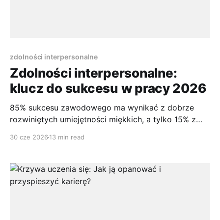
zdolności interpersonalne
Zdolności interpersonalne:
klucz do sukcesu w pracy 2026
85% sukcesu zawodowego ma wynikać z dobrze
rozwiniętych umiejętności miękkich, a tylko 15% z
kompetencji technicznych. Tak wskazują badania
30 cze 2026
13 min read
przywołane przez opracowanie o umiejętnościach
interpersonalnych. To jedna z tych danych, które
zmieniają sposób myślenia o karierze. W praktyce
widzę to bardzo wyraźnie. Kandydat może mieć
poprawne CV, niezłe doświadczenie i