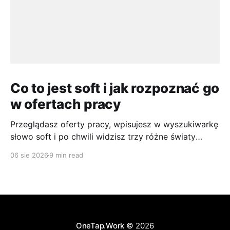
Co to jest soft i jak rozpoznać go
w ofertach pracy
Przeglądasz oferty pracy, wpisujesz w wyszukiwarkę
słowo soft i po chwili widzisz trzy różne światy
naraz. Jedno ogłoszenie mówi o umiejętnościach
06 sie 2026
9 min read
miękkich, drugie o oprogramowaniu, a trzecie używa
skrótu tak skrótowo, że łatwo zgadnąć nie to, co
trzeba. To nie jest błąd po Twojej stronie, tylko efekt
tego, że w
OneTap.Work
© 2026