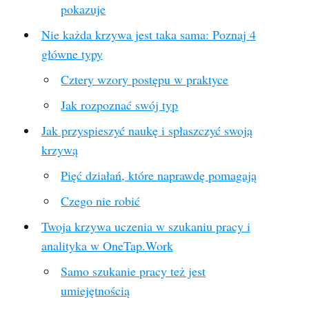
pokazuje
Nie każda krzywa jest taka sama: Poznaj 4
główne typy
Cztery wzory postępu w praktyce
Jak rozpoznać swój typ
Jak przyspieszyć naukę i spłaszczyć swoją
krzywą
Pięć działań, które naprawdę pomagają
Czego nie robić
Twoja krzywa uczenia w szukaniu pracy i
analityka w OneTap.Work
Samo szukanie pracy też jest
umiejętnością