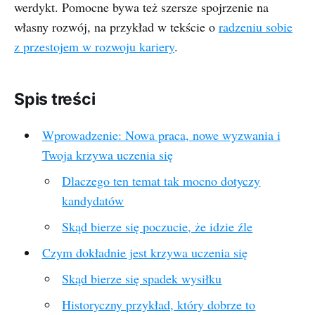
werdykt. Pomocne bywa też szersze spojrzenie na
własny rozwój, na przykład w tekście o
radzeniu sobie
z przestojem w rozwoju kariery
.
Spis treści
Wprowadzenie: Nowa praca, nowe wyzwania i
Twoja krzywa uczenia się
Dlaczego ten temat tak mocno dotyczy
kandydatów
Skąd bierze się poczucie, że idzie źle
Czym dokładnie jest krzywa uczenia się
Skąd bierze się spadek wysiłku
Historyczny przykład, który dobrze to