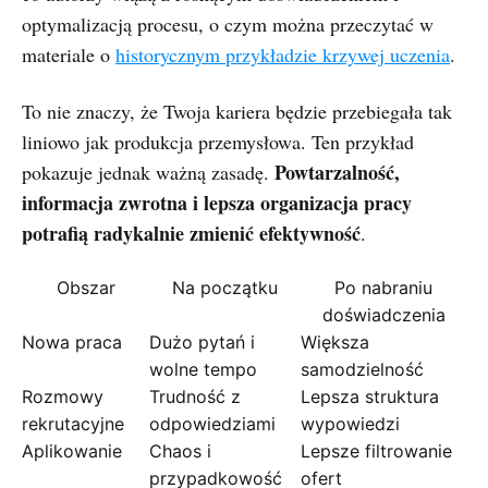
optymalizacją procesu, o czym można przeczytać w
materiale o
historycznym przykładzie krzywej uczenia
.
To nie znaczy, że Twoja kariera będzie przebiegała tak
liniowo jak produkcja przemysłowa. Ten przykład
Powtarzalność,
pokazuje jednak ważną zasadę.
informacja zwrotna i lepsza organizacja pracy
potrafią radykalnie zmienić efektywność
.
Obszar
Na początku
Po nabraniu
doświadczenia
Nowa praca
Dużo pytań i
Większa
wolne tempo
samodzielność
Rozmowy
Trudność z
Lepsza struktura
rekrutacyjne
odpowiedziami
wypowiedzi
Aplikowanie
Chaos i
Lepsze filtrowanie
przypadkowość
ofert