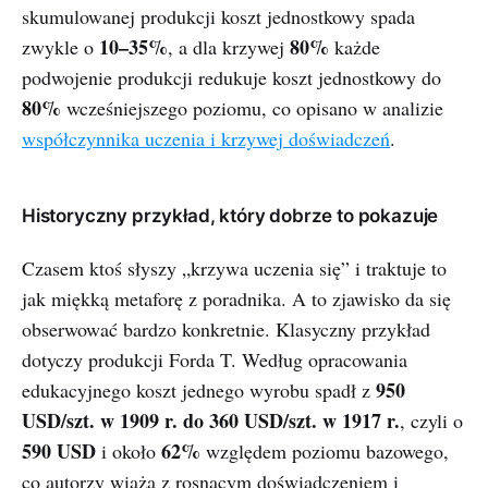
skumulowanej produkcji koszt jednostkowy spada
10–35%
80%
zwykle o
, a dla krzywej
każde
podwojenie produkcji redukuje koszt jednostkowy do
80%
wcześniejszego poziomu, co opisano w analizie
współczynnika uczenia i krzywej doświadczeń
.
Historyczny przykład, który dobrze to pokazuje
Czasem ktoś słyszy „krzywa uczenia się” i traktuje to
jak miękką metaforę z poradnika. A to zjawisko da się
obserwować bardzo konkretnie. Klasyczny przykład
dotyczy produkcji Forda T. Według opracowania
950
edukacyjnego koszt jednego wyrobu spadł z
USD/szt. w 1909 r. do 360 USD/szt. w 1917 r.
, czyli o
590 USD
62%
i około
względem poziomu bazowego,
co autorzy wiążą z rosnącym doświadczeniem i