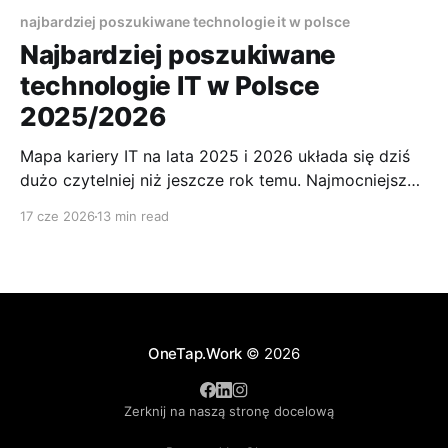
najbardziej poszukiwane technologie it w polsce
Najbardziej poszukiwane
technologie IT w Polsce
2025/2026
Mapa kariery IT na lata 2025 i 2026 układa się dziś
dużo czytelniej niż jeszcze rok temu. Najmocniejszy
sygnał jest prosty. Liczba ogłoszeń IT w Polsce
17 cze 2026
13 min read
wzrosła o 68% r/r do 24,5 tys., a najszybciej rośnie
popyt na Security, Data & BI oraz AI. Jeśli pytasz,
jakie są
OneTap.Work
© 2026
Zerknij na naszą stronę docelową