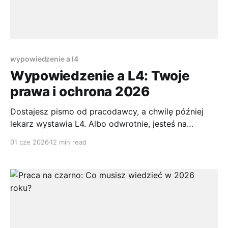
wypowiedzenie a l4
Wypowiedzenie a L4: Twoje
prawa i ochrona 2026
Dostajesz pismo od pracodawcy, a chwilę później
lekarz wystawia L4. Albo odwrotnie, jesteś na
zwolnieniu i nagle pojawia się myśl: czy firma może
01 cze 2026
12 min read
mnie teraz zwolnić? Właśnie w takich momentach
najłatwiej wpaść w panikę, bo wokół tematu
„wypowiedzenie a L4” krąży mnóstwo uproszczeń,
półprawd i rad typu „na chorobowym jesteś