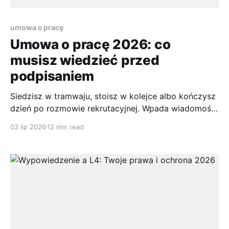
umowa o pracę
Umowa o pracę 2026: co
musisz wiedzieć przed
podpisaniem
Siedzisz w tramwaju, stoisz w kolejce albo kończysz
dzień po rozmowie rekrutacyjnej. Wpada wiadomość:
firma chce Cię zatrudnić. Jest radość, a chwilę
03 lip 2026
12 min read
później załącznik z projektem umowy. I wtedy
entuzjazm często miesza się z napięciem, bo
dokument wygląda poważnie, język bywa sztywny, a
Ty chcesz po prostu wiedzieć, czy wszystko