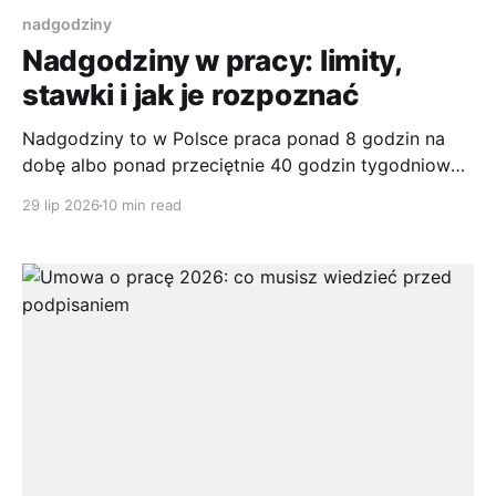
nadgodziny
Nadgodziny w pracy: limity,
stawki i jak je rozpoznać
Nadgodziny to w Polsce praca ponad 8 godzin na
dobę albo ponad przeciętnie 40 godzin tygodniowo.
Łączny tygodniowy czas pracy wraz z nadgodzinami
29 lip 2026
10 min read
nie może przekraczać przeciętnie 48 godzin, a za
zwykłe nadgodziny przysługuje dodatek 50%, za
nocne, niedzielne i świąteczne 100% gov.pl. Spis
treści * Skala nadgodzin w Polsce