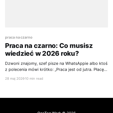
praca na czarno
Praca na czarno: Co musisz
wiedzieć w 2026 roku?
Dzwoni znajomy, szef pisze na WhatsAppie albo ktoś
z polecenia mówi krótko: „Praca jest od jutra. Płacę
do ręki. Bez papierów będzie szybciej”. Jeśli jesteś
28 maj 2026
10 min read
pod presją rachunków, wynajmu albo po prostu
chcesz zacząć zarabiać natychmiast, taka oferta
brzmi rozsądnie. Na początku nawet wygodnie. Nie
czekasz na umowę, nie wypełniasz