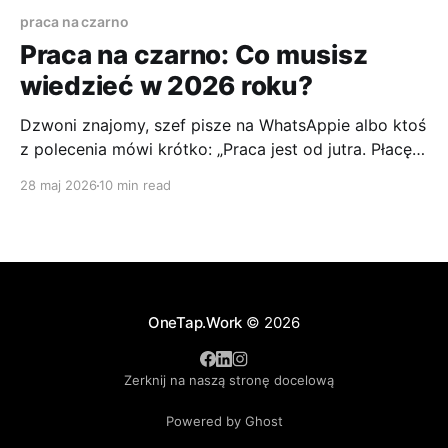
praca na czarno
Praca na czarno: Co musisz
wiedzieć w 2026 roku?
Dzwoni znajomy, szef pisze na WhatsAppie albo ktoś
z polecenia mówi krótko: „Praca jest od jutra. Płacę
do ręki. Bez papierów będzie szybciej”. Jeśli jesteś
28 maj 2026
10 min read
pod presją rachunków, wynajmu albo po prostu
chcesz zacząć zarabiać natychmiast, taka oferta
brzmi rozsądnie. Na początku nawet wygodnie. Nie
czekasz na umowę, nie wypełniasz
OneTap.Work
© 2026
Zerknij na naszą stronę docelową
Powered by Ghost