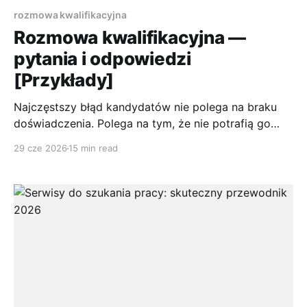
rozmowa kwalifikacyjna
Rozmowa kwalifikacyjna —
pytania i odpowiedzi
[Przykłady]
Najczęstszy błąd kandydatów nie polega na braku
doświadczenia. Polega na tym, że nie potrafią go
sprzedać w sposób, który ma znaczenie dla
29 cze 2026
15 min read
rekrutera. W Polsce około 30% menedżerów HR
przyznaje, że kandydaci słabo odpowiadają na
najczęstsze pytania na rozmowie kwalifikacyjnej, co
pokazuje, jak duży problem stanowi ogólnikowość i
brak przygotowania