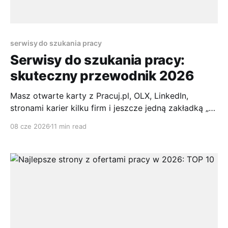
serwisy do szukania pracy
Serwisy do szukania pracy:
skuteczny przewodnik 2026
Masz otwarte karty z Pracuj.pl, OLX, LinkedIn,
stronami karier kilku firm i jeszcze jedną zakładką „na
później”, której już nie pamiętasz. W jednej ofercie
08 cze 2026
11 min read
kliknąłeś „Aplikuj”, w drugiej chciałeś wrócić po
poprawieniu CV, trzecia okazała się duplikatem. Po
dwóch dniach nie wiesz już, gdzie wysłałeś
dokumenty, które ogłoszenia były