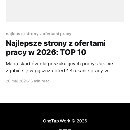
najlepsze strony z ofertami pracy
Najlepsze strony z ofertami
pracy w 2026: TOP 10
Mapa skarbów dla poszukujących pracy: Jak nie
zgubić się w gąszczu ofert? Szukanie pracy w
dzisiejszych czasach przypomina maraton, a nie
20 maj 2026
16 min read
sprint. Przeglądasz dziesiątki stron, wypełniasz
kolejne formularze i po kilku dniach przestajesz
pamiętać, gdzie już wysłałeś CV, a gdzie dopiero
planowałeś to zrobić. Największy problem nie polega
dziś na
OneTap.Work
© 2026