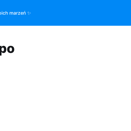
oich marzeń ✨
 po