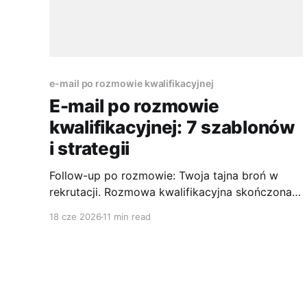
e-mail po rozmowie kwalifikacyjnej
E-mail po rozmowie
kwalifikacyjnej: 7 szablonów
i strategii
Follow-up po rozmowie: Twoja tajna broń w
rekrutacji. Rozmowa kwalifikacyjna skończona,
emocje opadły, a Ty zastanawiasz się, czy po
18 cze 2026
11 min read
prostu czekać. Właśnie wtedy wielu kandydatów
traci przewagę. Dobrze napisany e-mail po
rozmowie kwalifikacyjnej pomaga domknąć
spotkanie, odświeżyć najważniejsze wątki i
pokazać, że umiesz działać profesjonalnie także