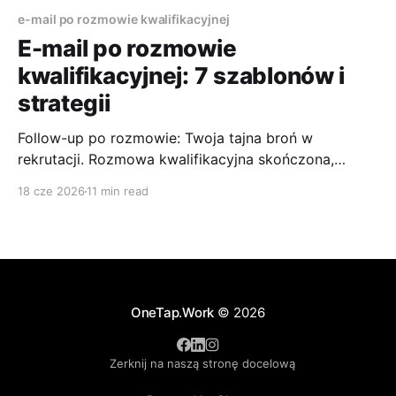
e-mail po rozmowie kwalifikacyjnej
E-mail po rozmowie
kwalifikacyjnej: 7 szablonów i
strategii
Follow-up po rozmowie: Twoja tajna broń w
rekrutacji. Rozmowa kwalifikacyjna skończona,
emocje opadły, a Ty zastanawiasz się, czy po prostu
18 cze 2026
11 min read
czekać. Właśnie wtedy wielu kandydatów traci
przewagę. Dobrze napisany e-mail po rozmowie
kwalifikacyjnej pomaga domknąć spotkanie,
odświeżyć najważniejsze wątki i pokazać, że umiesz
działać profesjonalnie także po wyjściu
OneTap.Work
© 2026
Zerknij na naszą stronę docelową