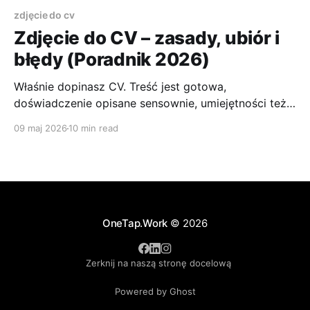
zdjęcie do cv
Zdjęcie do CV – zasady, ubiór i
błędy (Poradnik 2026)
Właśnie dopinasz CV. Treść jest gotowa,
doświadczenie opisane sensownie, umiejętności też. I
wtedy pojawia się pytanie, które zatrzymuje
09 maj 2026
10 min read
mnóstwo kandydatów na starcie. Czy dodawać
zdjęcie, a jeśli tak, to jakie? Tu najczęściej zaczynają
się błędy. Kandydat bierze kadr z Instagrama,
przycina selfie z lustra, wybiera zdjęcie z psem na
kanapie
OneTap.Work
© 2026
Zerknij na naszą stronę docelową
Powered by Ghost