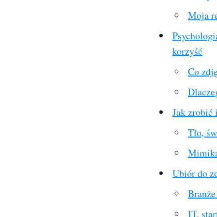
Moja r
Psychologi
korzyść
Co zdj
Dlaczeg
Jak zrobić
Tło, św
Mimika,
Ubiór do z
Branże
IT, sta