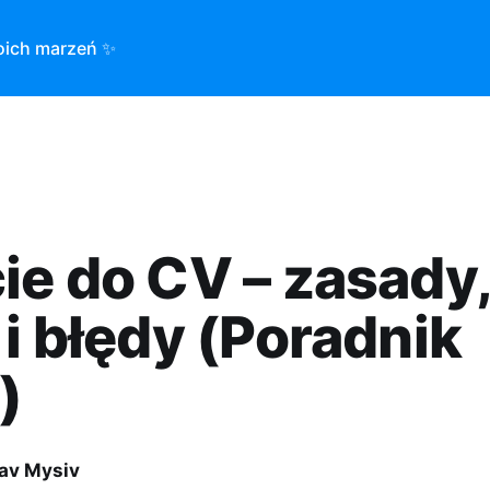
oich marzeń ✨
ie do CV – zasady
 i błędy (Poradnik
)
lav Mysiv