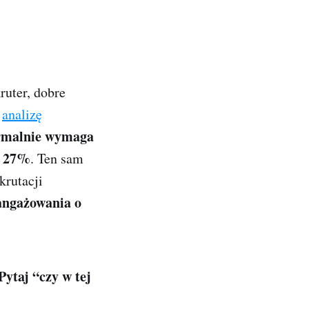
ruter, dobre
z
analizę
ormalnie wymaga
o 27%
. Ten sam
ekrutacji
aangażowania o
Pytaj “czy w tej