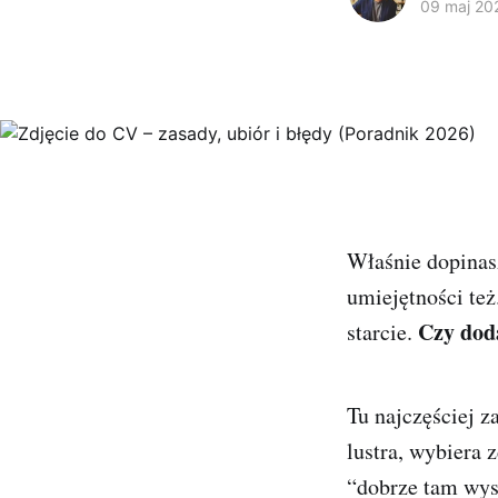
09 maj 20
Właśnie dopinas
umiejętności też
Czy doda
starcie.
Tu najczęściej z
lustra, wybiera 
“dobrze tam wysz