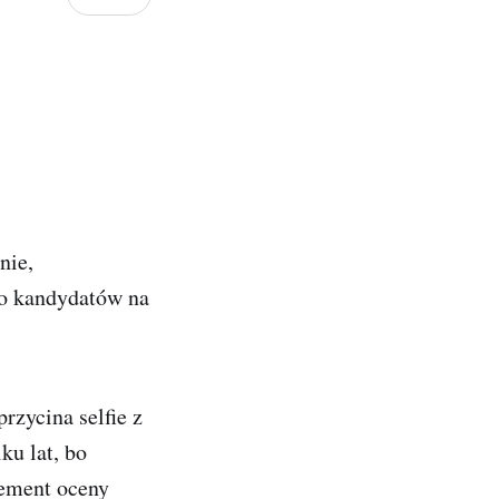
nie,
wo kandydatów na
rzycina selfie z
ku lat, bo
lement oceny