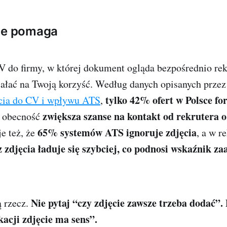
cie pomaga
V do firmy, w której dokument ogląda bezpośrednio rek
iałać na Twoją korzyść. Według danych opisanych prze
tylko 42% ofert w Polsce f
cia do CV i wpływu ATS
,
zwiększa szanse na kontakt od rekrutera 
go obecność
65% systemów ATS ignoruje zdjęcia
e też, że
, a w r
 zdjęcia ładuje się szybciej, co podnosi wskaźnik z
Nie pytaj “czy zdjęcie zawsze trzeba dodać”. 
ą rzecz.
kacji zdjęcie ma sens”.