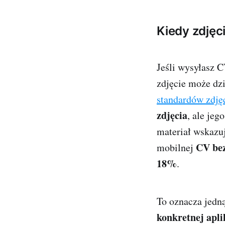
Kiedy zdję
Jeśli wysyłasz C
zdjęcie może dz
standardów zdję
zdjęcia
, ale je
materiał wskazuj
CV bez
mobilnej
18%
.
To oznacza jedn
konkretnej apli