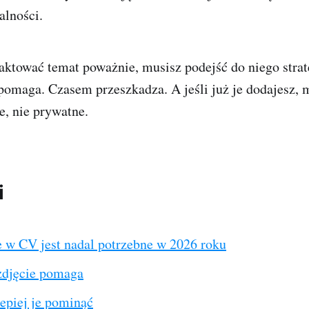
alności.
raktować temat poważnie, musisz podejść do niego strat
pomaga. Czasem przeszkadza. A jeśli już je dodajesz, 
e, nie prywatne.
i
e w CV jest nadal potrzebne w 2026 roku
zdjęcie pomaga
epiej je pominąć