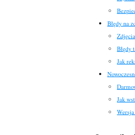
Bezpie
Błędy na z
Zdjęci
Błędy 
Jak rek
Nowoczesne
Darmow
Jak wst
Wersja