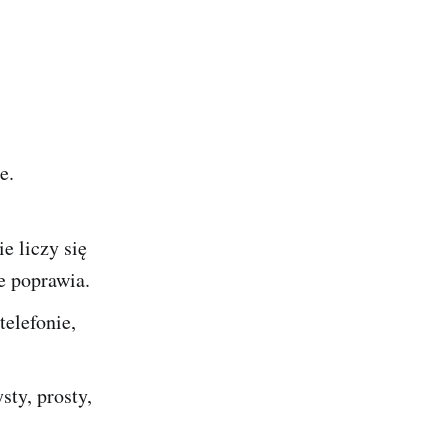
e.
ie liczy się
e poprawia.
elefonie,
sty, prosty,