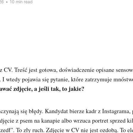
26
•
10 min read
z CV. Treść jest gotowa, doświadczenie opisane sensow
. I wtedy pojawia się pytanie, które zatrzymuje mnóst
wać zdjęcie, a jeśli tak, to jakie?
aczynają się błędy. Kandydat bierze kadr z Instagrama, p
zdjęcie z psem na kanapie albo wrzuca portret sprzed kil
edł”. To zły ruch. Zdjęcie w CV nie jest ozdobą. To e