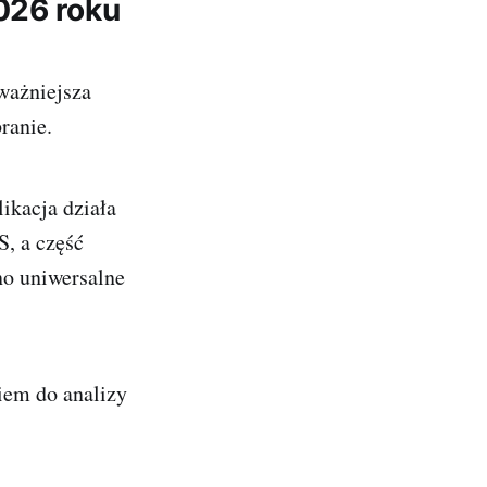
026 roku
ważniejsza
ranie.
likacja działa
S, a część
no uniwersalne