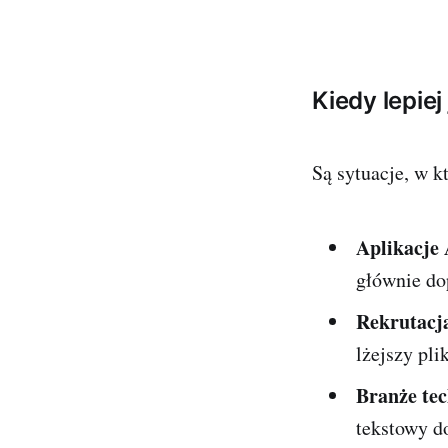
Kiedy lepiej
Są sytuacje, w kt
Aplikacje
głównie do
Rekrutacj
lżejszy pli
Branże te
tekstowy d