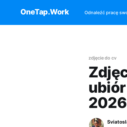
OneTap.Work
Odnaleźć pracę sw
zdjęcie do cv
Zdjęc
ubiór
2026
Sviatos