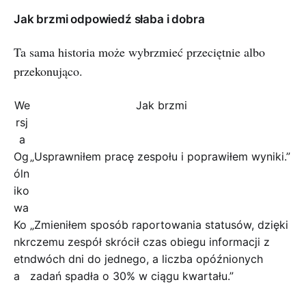
Jak brzmi odpowiedź słaba i dobra
Ta sama historia może wybrzmieć przeciętnie albo
przekonująco.
We
Jak brzmi
rsj
a
Og
„Usprawniłem pracę zespołu i poprawiłem wyniki.”
óln
iko
wa
Ko
„Zmieniłem sposób raportowania statusów, dzięki
nkr
czemu zespół skrócił czas obiegu informacji z
etn
dwóch dni do jednego, a liczba opóźnionych
a
zadań spadła o 30% w ciągu kwartału.”