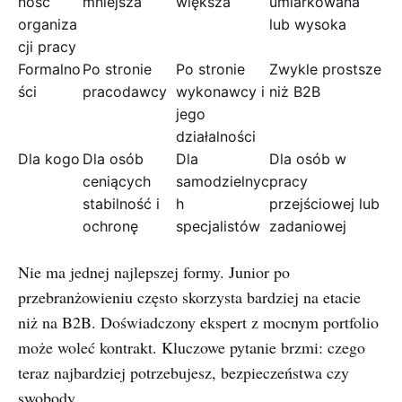
ność
mniejsza
większa
umiarkowana
organiza
lub wysoka
cji pracy
Formalno
Po stronie
Po stronie
Zwykle prostsze
ści
pracodawcy
wykonawcy i
niż B2B
jego
działalności
Dla kogo
Dla osób
Dla
Dla osób w
ceniących
samodzielnyc
pracy
stabilność i
h
przejściowej lub
ochronę
specjalistów
zadaniowej
Nie ma jednej najlepszej formy. Junior po
przebranżowieniu często skorzysta bardziej na etacie
niż na B2B. Doświadczony ekspert z mocnym portfolio
może woleć kontrakt. Kluczowe pytanie brzmi: czego
teraz najbardziej potrzebujesz, bezpieczeństwa czy
swobody.