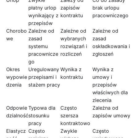
Urlop
Zwykle
Zależy od
Co do zasady
płatny urlop
zapisów
brak urlopu
wynikający z
kontraktu
pracowniczego
przepisów
Chorobo
Zależne od
Zależne od
Zależne od
we
zasad
wybranych
zasad
systemu
rozwiązań i
oskładkowania i
pracownicze
rozliczeń
zgłoszeń
go
Okres
Uregulowany
Wynika z
Wynika z
wypowie
przepisami i
kontraktu
umowy i
dzenia
stażem pracy
przepisów
właściwych dla
zlecenia
Odpowie
Typowa dla
Często
Zależna od
dzialność
stosunku
szersza
zapisów umowy
pracy
kontraktowo
Elastycz
Często
Zwykle
Często