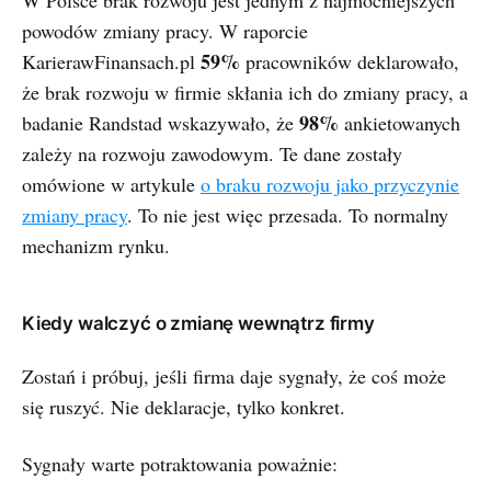
W Polsce brak rozwoju jest jednym z najmocniejszych
powodów zmiany pracy. W raporcie
59%
KarierawFinansach.pl
pracowników deklarowało,
że brak rozwoju w firmie skłania ich do zmiany pracy, a
98%
badanie Randstad wskazywało, że
ankietowanych
zależy na rozwoju zawodowym. Te dane zostały
omówione w artykule
o braku rozwoju jako przyczynie
zmiany pracy
. To nie jest więc przesada. To normalny
mechanizm rynku.
Kiedy walczyć o zmianę wewnątrz firmy
Zostań i próbuj, jeśli firma daje sygnały, że coś może
się ruszyć. Nie deklaracje, tylko konkret.
Sygnały warte potraktowania poważnie: