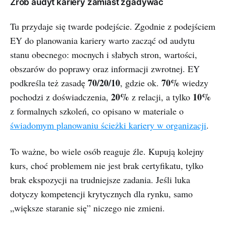
Zrób audyt kariery zamiast zgadywać
Tu przydaje się twarde podejście. Zgodnie z podejściem
EY do planowania kariery warto zacząć od audytu
stanu obecnego: mocnych i słabych stron, wartości,
obszarów do poprawy oraz informacji zwrotnej. EY
70/20/10
70%
podkreśla też zasadę
, gdzie ok.
wiedzy
20%
10%
pochodzi z doświadczenia,
z relacji, a tylko
z formalnych szkoleń, co opisano w materiale o
świadomym planowaniu ścieżki kariery w organizacji
.
To ważne, bo wiele osób reaguje źle. Kupują kolejny
kurs, choć problemem nie jest brak certyfikatu, tylko
brak ekspozycji na trudniejsze zadania. Jeśli luka
dotyczy kompetencji krytycznych dla rynku, samo
„większe staranie się” niczego nie zmieni.