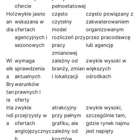
ofercie
pełnoetatowej
Hol
zwykle jasno
często
często powiązany z
an
wskazana w
czytelny
zakwaterowaniem
dia
ofertach
model
organizowanym
agencyjnych i
rozliczeń przy
przez pracodawcę
sezonowych
pracy
lub agencję
zmianowej
Wi
wymaga
zależny od
zwykle wysoki w
elk
sprawdzenia
branży, zmian
większych
a
aktualnych
i lokalizacji
ośrodkach
Bry
warunków
tan
prawnych i
ia
oferty
Irla
zwykle
atrakcyjny
zwykle wysoki,
ndi
przejrzysty w
przy pełnym
szczególnie tam,
a
ofertach
grafiku, ale
gdzie rynek najmu
anglojęzycznyc
zależny od
jest napięty
h
kosztów