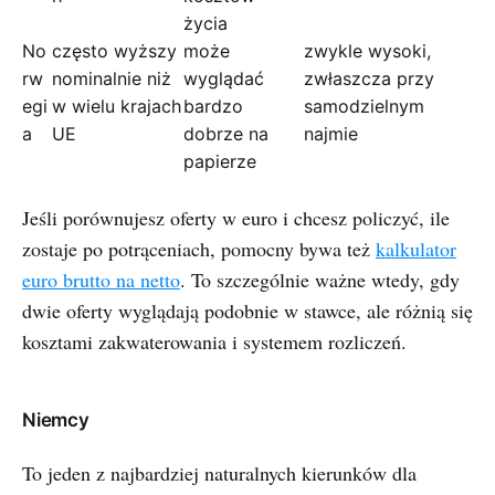
życia
No
często wyższy
może
zwykle wysoki,
rw
nominalnie niż
wyglądać
zwłaszcza przy
egi
w wielu krajach
bardzo
samodzielnym
a
UE
dobrze na
najmie
papierze
Jeśli porównujesz oferty w euro i chcesz policzyć, ile
zostaje po potrąceniach, pomocny bywa też
kalkulator
euro brutto na netto
. To szczególnie ważne wtedy, gdy
dwie oferty wyglądają podobnie w stawce, ale różnią się
kosztami zakwaterowania i systemem rozliczeń.
Niemcy
To jeden z najbardziej naturalnych kierunków dla