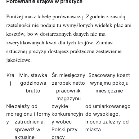
Porównanie krajów w praktyce
Poniżej masz tabelę porównawczą. Zgodnie z zasadą
rzetelności nie podaję tu wymyślonych widełek płac ani
kosztów, bo w dostarczonych danych nie ma
zweryfikowanych kwot dla tych krajów. Zamiast
sztucznej precyzji dostajesz praktyczne zestawienie
jakościowe.
Kra
Min. stawka
Śr. miesięczny
Szacowany koszt
j
godzinowa
zarobek netto
wynajmu pokoju
brutto
pracownik
miesięcznie
magazynu
Nie
zależy od
zwykle
od umiarkowanego
mc
regionu i formy
konkurencyjn
do wysokiego,
y
zatrudnienia,
y wobec
mocno zależny od
sprawdź w
Polski przy
miasta
aktualnej
pracy