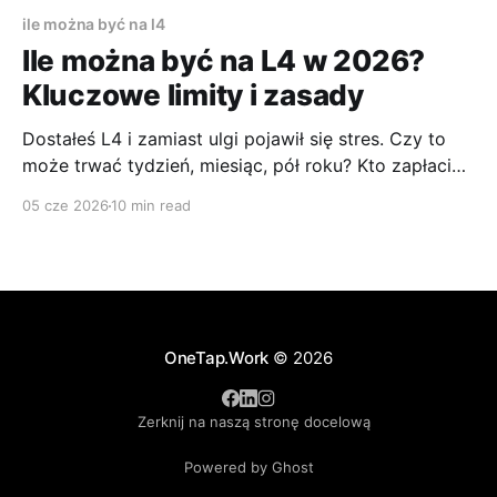
ile można być na l4
Ile można być na L4 w 2026?
Kluczowe limity i zasady
Dostałeś L4 i zamiast ulgi pojawił się stres. Czy to
może trwać tydzień, miesiąc, pół roku? Kto zapłaci
za ten czas? Czy trzeba coś zanieść do pracy, czy
05 cze 2026
10 min read
wszystko dzieje się samo? I co, jeśli po powrocie do
pracy znowu zachorujesz? To bardzo typowa
sytuacja. Pracownik wraca od lekarza, widzi
OneTap.Work
© 2026
Zerknij na naszą stronę docelową
Powered by Ghost