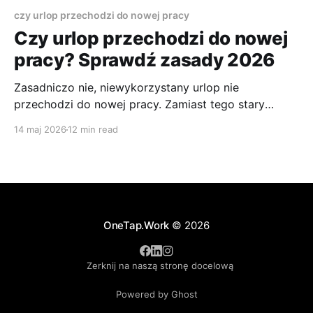
czy urlop przechodzi do nowej pracy
Czy urlop przechodzi do nowej
pracy? Sprawdź zasady 2026
Zasadniczo nie, niewykorzystany urlop nie
przechodzi do nowej pracy. Zamiast tego stary
pracodawca rozlicza go przez wykorzystanie
14 maj 2026
12 min read
wolnego albo ekwiwalent pieniężny, a u nowego
pracodawcy dostajesz urlop proporcjonalny, czyli
liczony za miesiące pracy do końca roku. To jedna z
tych spraw, które budzą stres dokładnie wtedy, gdy i
tak masz
OneTap.Work
© 2026
Zerknij na naszą stronę docelową
Powered by Ghost