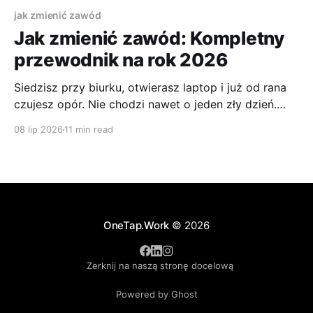
jak zmienić zawód
Jak zmienić zawód: Kompletny
przewodnik na rok 2026
Siedzisz przy biurku, otwierasz laptop i już od rana
czujesz opór. Nie chodzi nawet o jeden zły dzień.
Bardziej o to, że kolejne tygodnie wyglądają
08 lip 2026
11 min read
podobnie, a myśl o tej samej pracy za rok albo dwa
zwyczajnie męczy. W takiej sytuacji pytanie nie brzmi
tylko „czy zmienić firmę”, ale często
OneTap.Work
© 2026
Zerknij na naszą stronę docelową
Powered by Ghost