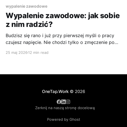
wypalenie zawodowe
Wypalenie zawodowe: jak sobie
z nim radzić?
Budzisz się rano i już przy pierwszej myśli o pracy
czujesz napięcie. Nie chodzi tylko o zmęczenie po
trudnym tygodniu. Chodzi o stan, w którym nawet
25 maj 2026
12 min read
wolny wieczór nie regeneruje, niedziela przestaje być
odpoczynkiem, a lista zadań wywołuje raczej
odrętwienie niż mobilizację. Właśnie tak często
zaczyna wyglądać wypalenie. To ważne,
OneTap.Work
© 2026
Zerknij na naszą stronę docelową
Powered by Ghost