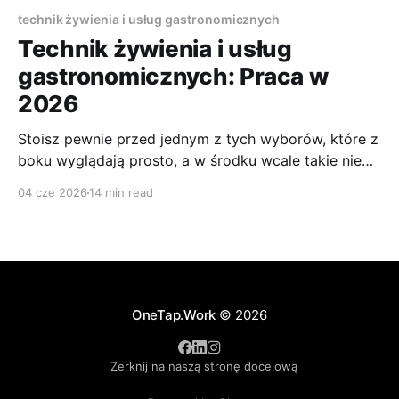
technik żywienia i usług gastronomicznych
Technik żywienia i usług
gastronomicznych: Praca w
2026
Stoisz pewnie przed jednym z tych wyborów, które z
boku wyglądają prosto, a w środku wcale takie nie
są. Lubisz gotować, interesuje Cię jedzenie, może
04 cze 2026
14 min read
oglądasz programy kulinarne albo już pomagasz w
domu przy organizacji rodzinnych uroczystości.
Tylko pojawia się pytanie: czy z tego da się zrobić
sensowny zawód, a
OneTap.Work
© 2026
Zerknij na naszą stronę docelową