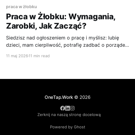
praca w żłobku
Praca w Żłobku: Wymagania,
Zarobki, Jak Zacząć?
Siedzisz nad ogłoszeniem o pracę i myślisz: lubię
dzieci, mam cierpliwość, potrafię zadbać o porządek,
tylko czy praca w żłobku to naprawdę dobry zawód,
11 maj 2026
11 min read
a nie tylko ładne wyobrażenie? To rozsądne pytanie.
Wiele osób wchodzi do tej branży z sercem, ale bez
pełnego obrazu codzienności, a właśnie codzienność
decyduje, czy
OneTap.Work
© 2026
Zerknij na naszą stronę docelową
Powered by Ghost