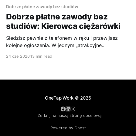
Dobrze płatne zawody bez studiów
Dobrze płatne zawody bez
studiów: Kierowca ciężarówki
Siedzisz pewnie z telefonem w ręku i przewijasz
kolejne ogłoszenia. W jednym „atrakcyjne
wynagrodzenie”, w drugim „wysokie diety”, w trzecim
24 cze 2026
13 min read
„system do ustalenia”. I bądź tu mądry. Z jednej
strony wszyscy mówią, że kierowca ciężarówki to
jeden z sensowniejszych wyborów, jeśli interesują Cię
dobrze płatne zawody bez studiów. Z drugiej
OneTap.Work
© 2026
Zerknij na naszą stronę docelową
Powered by Ghost