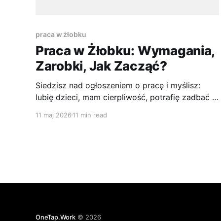
praca w żłobku
Praca w Żłobku: Wymagania,
Zarobki, Jak Zacząć?
Siedzisz nad ogłoszeniem o pracę i myślisz:
lubię dzieci, mam cierpliwość, potrafię zadbać o
porządek, tylko czy praca w żłobku to
11 maj 2026
11 min read
naprawdę dobry zawód, a nie tylko ładne
wyobrażenie? To rozsądne pytanie. Wiele osób
wchodzi do tej branży z sercem, ale bez
pełnego obrazu codzienności, a właśnie
codzienność decyduje, czy
OneTap.Work
© 2026