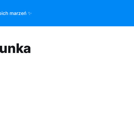
oich marzeń ✨
kunka