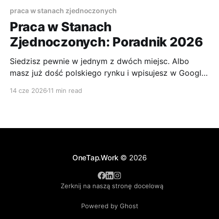
praca w stanach zjednoczonych
Praca w Stanach
Zjednoczonych: Poradnik 2026
Siedzisz pewnie w jednym z dwóch miejsc. Albo
masz już dość polskiego rynku i wpisujesz w Google
„praca w Stanach Zjednoczonych”, licząc na prostą
14 cze 2026
11 min read
odpowiedź. Albo jesteś dalej, masz CV, może nawet
kilka rozmów za sobą, ale ciągle nie wiesz, czy
najpierw szukać pracodawcy, ogarniać wizę, czy
liczyć koszty życia.
OneTap.Work
© 2026
Zerknij na naszą stronę docelową
Powered by Ghost