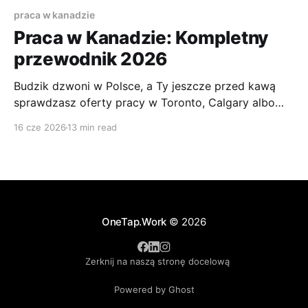
praca w kanadzie
Praca w Kanadzie: Kompletny
przewodnik 2026
Budzik dzwoni w Polsce, a Ty jeszcze przed kawą
sprawdzasz oferty pracy w Toronto, Calgary albo
Montrealu. Jedna firma wymaga pozwolenia na
16 cze 2026
13 min read
pracę. Druga pyta o doświadczenie w Kanadzie.
Trzecia wygląda obiecująco, ale po chwili trafiasz na
forum, gdzie ktoś pisze, że bez odpowiedniej ścieżki
imigracyjnej i tak nic z
OneTap.Work
© 2026
Zerknij na naszą stronę docelową
Powered by Ghost