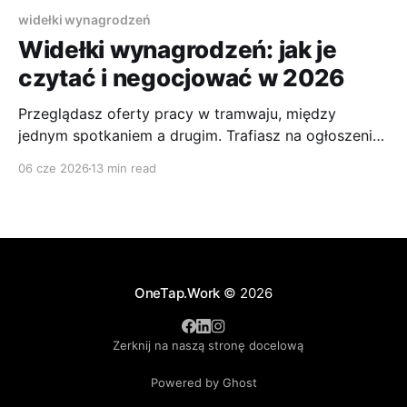
widełki wynagrodzeń
Widełki wynagrodzeń: jak je
czytać i negocjować w 2026
Przeglądasz oferty pracy w tramwaju, między
jednym spotkaniem a drugim. Trafiasz na ogłoszenie,
które pasuje prawie idealnie: zakres obowiązków jest
06 cze 2026
13 min read
sensowny, technologia ciekawa, lokalizacja wygodna,
a firma wygląda stabilnie. Tylko jednej rzeczy znowu
brakuje. Wynagrodzenia. To właśnie ten moment
najczęściej odbiera kandydatom energię. Trudno
ocenić, czy warto poświęcić czas na
OneTap.Work
© 2026
Zerknij na naszą stronę docelową
Powered by Ghost