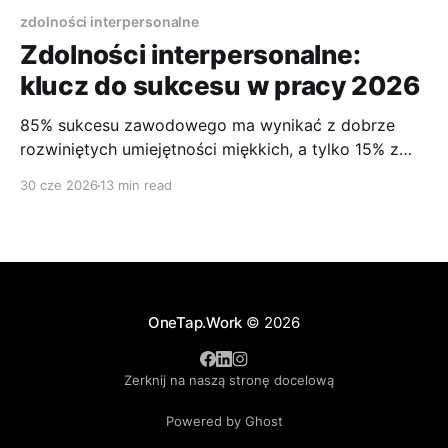
zdolności interpersonalne
Zdolności interpersonalne:
klucz do sukcesu w pracy 2026
85% sukcesu zawodowego ma wynikać z dobrze
rozwiniętych umiejętności miękkich, a tylko 15% z
kompetencji technicznych. Tak wskazują badania
30 cze 2026
13 min read
przywołane przez opracowanie o umiejętnościach
interpersonalnych. To jedna z tych danych, które
zmieniają sposób myślenia o karierze. W praktyce
widzę to bardzo wyraźnie. Kandydat może mieć
poprawne CV, niezłe doświadczenie i
OneTap.Work
© 2026
Zerknij na naszą stronę docelową
Powered by Ghost