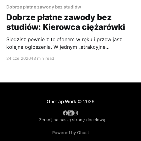
Dobrze płatne zawody bez studiów
Dobrze płatne zawody bez
studiów: Kierowca ciężarówki
Siedzisz pewnie z telefonem w ręku i przewijasz
kolejne ogłoszenia. W jednym „atrakcyjne
wynagrodzenie”, w drugim „wysokie diety”, w trzecim
24 cze 2026
13 min read
„system do ustalenia”. I bądź tu mądry. Z jednej
strony wszyscy mówią, że kierowca ciężarówki to
jeden z sensowniejszych wyborów, jeśli interesują Cię
dobrze płatne zawody bez studiów. Z drugiej
OneTap.Work
© 2026
Zerknij na naszą stronę docelową
Powered by Ghost