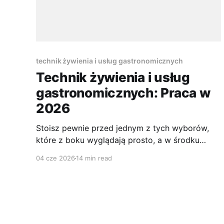
technik żywienia i usług gastronomicznych
Technik żywienia i usług
gastronomicznych: Praca w
2026
Stoisz pewnie przed jednym z tych wyborów,
które z boku wyglądają prosto, a w środku
wcale takie nie są. Lubisz gotować, interesuje
04 cze 2026
14 min read
Cię jedzenie, może oglądasz programy kulinarne
albo już pomagasz w domu przy organizacji
rodzinnych uroczystości. Tylko pojawia się
pytanie: czy z tego da się zrobić sensowny
zawód, a