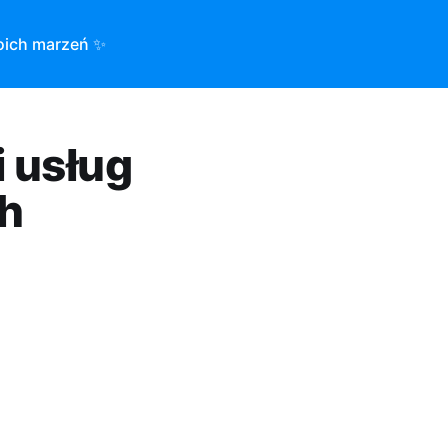
oich marzeń ✨
i usług
h