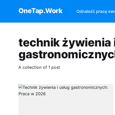
OneTap.Work
Odnaleźć pracę sw
technik żywienia 
gastronomicznyc
A collection of 1 post