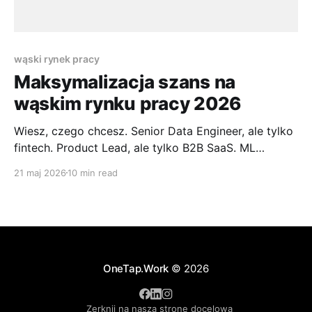
wąski rynek pracy
Maksymalizacja szans na
wąskim rynku pracy 2026
Wiesz, czego chcesz. Senior Data Engineer, ale tylko
fintech. Product Lead, ale tylko B2B SaaS. ML
Engineer, ale tylko konkretny kraj albo konkretny
21 maj 2026
10 min read
segment. To brzmi jak przewaga, ale na otwartym
rynku pracy często staje się blokadą. Otwierasz
LinkedIn, No Fluff Jobs, Just Join, kilka
zagranicznych job boardów. Widzisz mało
OneTap.Work
© 2026
Zerknij na naszą stronę docelową