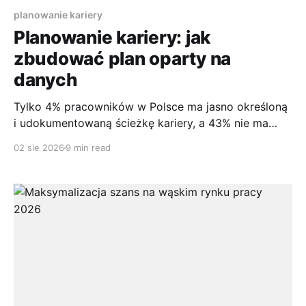
planowanie kariery
Planowanie kariery: jak
zbudować plan oparty na
danych
Tylko 4% pracowników w Polsce ma jasno określoną
i udokumentowaną ścieżkę kariery, a 43% nie ma
żadnego planu rozwoju zawodowego. To nie jest
02 sie 2026
9 min read
argument za spontanicznością, tylko dowód, że
planowanie kariery musi być świadome, mierzalne i
oparte na danych, jeśli ma realnie działać. Spis treści
* Spis treści * Dlaczego planowanie kariery