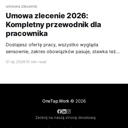
umowa zlecenie
Umowa zlecenie 2026:
Kompletny przewodnik dla
pracownika
Dostajesz ofertę pracy, wszystko wygląda
sensownie, zakres obowiązków pasuje, stawka też
nie brzmi źle. Potem widzisz jedno zdanie: forma
01 lip 2026
15 min read
współpracy: umowa zlecenie. I nagle zaczynają się
pytania. Ile z tego zostanie na rękę? Czy będzie
ZUS? Czy możesz iść na L4? Czy taka oferta to
dobry start, czy raczej pułapka?
OneTap.Work
© 2026
Zerknij na naszą stronę docelową