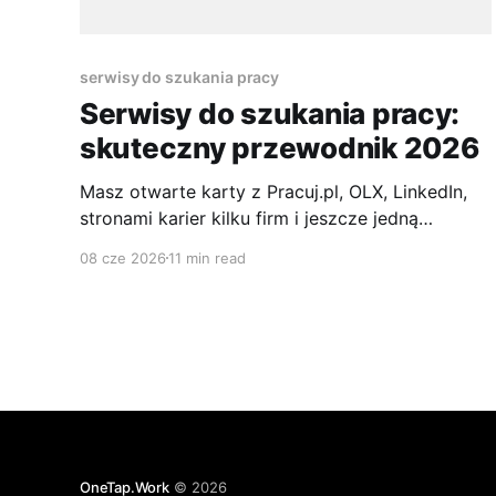
serwisy do szukania pracy
Serwisy do szukania pracy:
skuteczny przewodnik 2026
Masz otwarte karty z Pracuj.pl, OLX, LinkedIn,
stronami karier kilku firm i jeszcze jedną
zakładką „na później”, której już nie pamiętasz.
08 cze 2026
11 min read
W jednej ofercie kliknąłeś „Aplikuj”, w drugiej
chciałeś wrócić po poprawieniu CV, trzecia
okazała się duplikatem. Po dwóch dniach nie
wiesz już, gdzie wysłałeś dokumenty, które
ogłoszenia były
OneTap.Work
© 2026