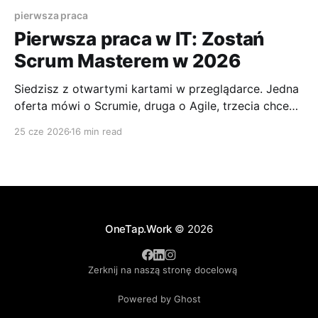
pierwsza praca
Pierwsza praca w IT: Zostań
Scrum Masterem w 2026
Siedzisz z otwartymi kartami w przeglądarce. Jedna
oferta mówi o Scrumie, druga o Agile, trzecia chce
„pierwszego doświadczenia”, którego przecież
25 cze 2026
16 min read
jeszcze nie masz. W głowie pojawia się klasyczne
pytanie: czy pierwsza praca w IT naprawdę jest dla
mnie, jeśli nie chcę programować? Jeśli masz taką
rozkminę, to jesteś w dobrym
OneTap.Work
© 2026
Zerknij na naszą stronę docelową
Powered by Ghost