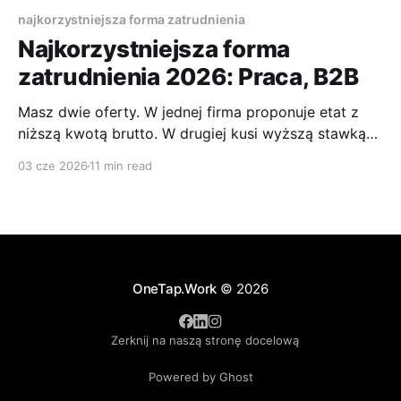
najkorzystniejsza forma zatrudnienia
Najkorzystniejsza forma
zatrudnienia 2026: Praca, B2B
Masz dwie oferty. W jednej firma proponuje etat z
niższą kwotą brutto. W drugiej kusi wyższą stawką
na B2B albo zleceniu. Na pierwszy rzut oka decyzja
03 cze 2026
11 min read
wydaje się prosta: wybierasz to, co daje więcej „na
rękę”. To najczęstszy błąd. Najkorzystniejsza forma
zatrudnienia rzadko wychodzi z prostego
porównania miesięcznej wypłaty. Liczy
OneTap.Work
© 2026
Zerknij na naszą stronę docelową
Powered by Ghost