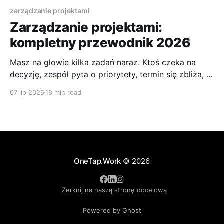
zarządzanie projektami
Zarządzanie projektami:
kompletny przewodnik 2026
Masz na głowie kilka zadań naraz. Ktoś czeka na
decyzję, zespół pyta o priorytety, termin się zbliża, a
Ty czujesz, że niby „wszyscy pracują”, ale
07 lip 2026
18 min read
niekoniecznie nad tym, co naprawdę ważne. To
właśnie moment, w którym zaczyna się zarządzanie
projektami, nawet jeśli nikt jeszcze tak tego nie
nazwał. Pewnie robiłeś
OneTap.Work
© 2026
Zerknij na naszą stronę docelową
Powered by Ghost