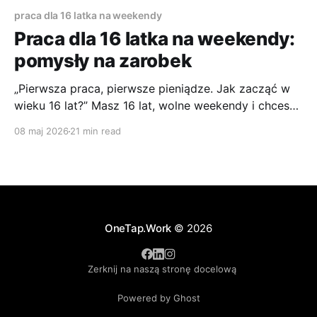
praca dla 16 latka na weekendy
Praca dla 16 latka na weekendy:
pomysły na zarobek
„Pierwsza praca, pierwsze pieniądze. Jak zacząć w
wieku 16 lat?” Masz 16 lat, wolne weekendy i chcesz
zarabiać bez rozwalania sobie nauki i całego planu
08 maj 2026
21 min read
tygodnia? To dobry moment, żeby podejść do
tematu rozsądnie. Weekendowa praca może dać Ci
własne pieniądze, pierwsze wpisy do CV i zwykłe
obycie z ludźmi.
OneTap.Work
© 2026
Zerknij na naszą stronę docelową
Powered by Ghost