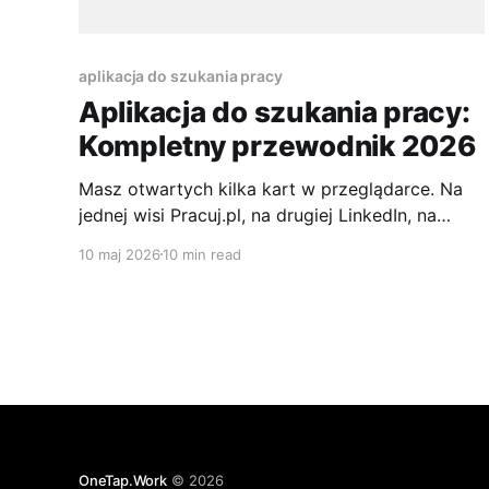
aplikacja do szukania pracy
Aplikacja do szukania pracy:
Kompletny przewodnik 2026
Masz otwartych kilka kart w przeglądarce. Na
jednej wisi Pracuj.pl, na drugiej LinkedIn, na
trzeciej Jooble, a w telefonie czekają jeszcze
10 maj 2026
10 min read
powiadomienia z innych aplikacji. Widzisz te
same ogłoszenia po kilka razy, poprawiasz to
samo CV pod podobne role i po godzinie pracy
masz poczucie, że właściwie nic się
OneTap.Work
© 2026