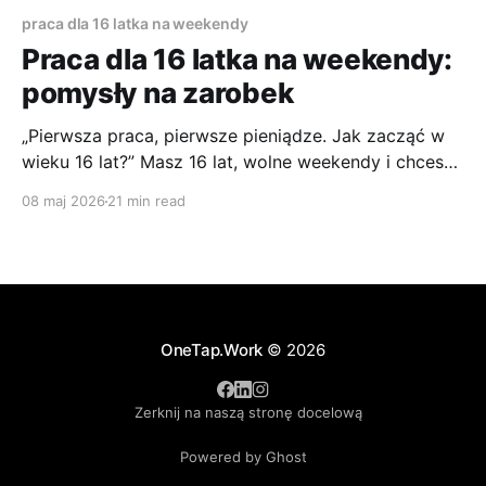
praca dla 16 latka na weekendy
Praca dla 16 latka na weekendy:
pomysły na zarobek
„Pierwsza praca, pierwsze pieniądze. Jak zacząć w
wieku 16 lat?” Masz 16 lat, wolne weekendy i chcesz
zarabiać bez rozwalania sobie nauki i całego planu
08 maj 2026
21 min read
tygodnia? To dobry moment, żeby podejść do
tematu rozsądnie. Weekendowa praca może dać Ci
własne pieniądze, pierwsze wpisy do CV i zwykłe
obycie z ludźmi.
OneTap.Work
© 2026
Zerknij na naszą stronę docelową
Powered by Ghost