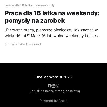
praca dla 16 latka na weekendy
Praca dla 16 latka na weekendy:
pomysły na zarobek
„Pierwsza praca, pierwsze pieniądze. Jak zacząć w
wieku 16 lat?” Masz 16 lat, wolne weekendy i chcesz
zarabiać bez rozwalania sobie nauki i całego planu
08 maj 2026
21 min read
tygodnia? To dobry moment, żeby podejść do
tematu rozsądnie. Weekendowa praca może dać Ci
własne pieniądze, pierwsze wpisy do CV i zwykłe
obycie z ludźmi.
OneTap.Work
© 2026
Zerknij na naszą stronę docelową
Powered by Ghost