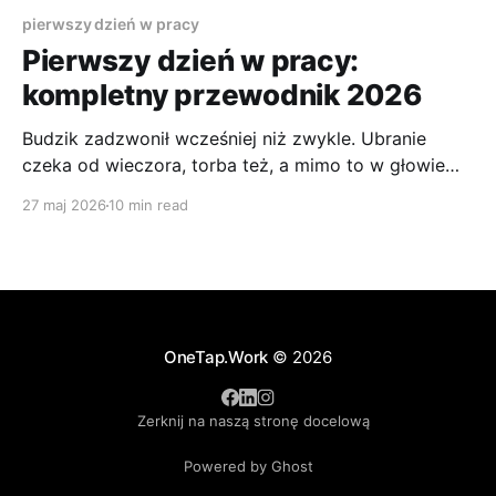
pierwszy dzień w pracy
Pierwszy dzień w pracy:
kompletny przewodnik 2026
Budzik zadzwonił wcześniej niż zwykle. Ubranie
czeka od wieczora, torba też, a mimo to w głowie
mieli się ten sam zestaw pytań: czy wypadnę dobrze,
27 maj 2026
10 min read
czy zapamiętam ludzi, czy nie wyjdę na osobę
zagubioną. To normalne. Pierwszy dzień w pracy
prawie nigdy nie jest spokojny, nawet jeśli z zewnątrz
próbujesz
OneTap.Work
© 2026
Zerknij na naszą stronę docelową
Powered by Ghost