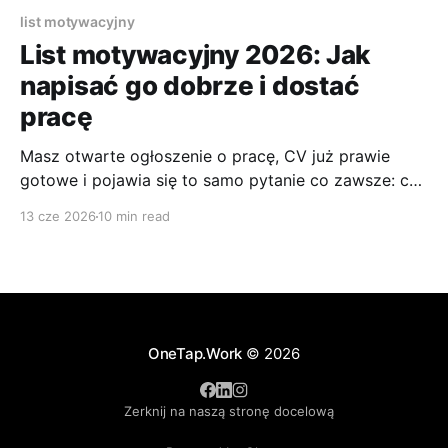
list motywacyjny
List motywacyjny 2026: Jak
napisać go dobrze i dostać
pracę
Masz otwarte ogłoszenie o pracę, CV już prawie
gotowe i pojawia się to samo pytanie co zawsze: czy
jeszcze trzeba pisać list motywacyjny, skoro tyle firm
13 cze 2026
10 min read
nawet o niego nie prosi? Najczęściej problemem nie
jest samo pisanie, tylko brak pewności, czy ten
dokument w ogóle coś wniesie. A jeśli już
OneTap.Work
© 2026
Zerknij na naszą stronę docelową